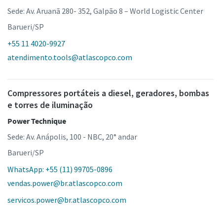
Sede: Av. Aruanã 280- 352, Galpão 8 – World Logistic Center
Barueri/SP
+55 11 4020-9927
atendimento.tools@atlascopco.com
Compressores portáteis a diesel, geradores, bombas
e torres de iluminação
Power Technique
Sede: Av. Anápolis, 100 - NBC, 20° andar
Barueri/SP
WhatsApp: +55 (11) 99705-0896
vendas.power@br.atlascopco.com
servicos.power@br.atlascopco.com