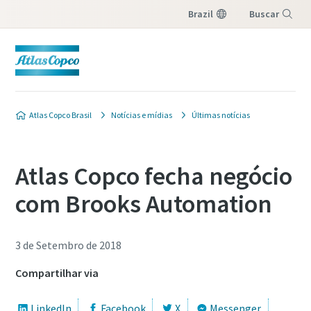
Brazil
Buscar
Menu
Atlas Copco Brasil
Notícias e mídias
Últimas notícias
Atlas Copco fecha negócio
com Brooks Automation
3 de Setembro de 2018
Compartilhar via
LinkedIn
Facebook
X
Messenger