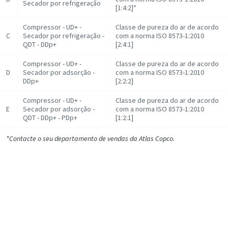
Secador por refrigeração
[1:4:2]*
Compressor - UD+ -
Classe de pureza do ar de acordo
C
Secador por refrigeração -
com a norma ISO 8573-1:2010
QDT - DDp+
[2:4:1]
Compressor - UD+ -
Classe de pureza do ar de acordo
D
Secador por adsorção -
com a norma ISO 8573-1:2010
DDp+
[2:2:2]
Compressor - UD+ -
Classe de pureza do ar de acordo
E
Secador por adsorção -
com a norma ISO 8573-1:2010
QDT - DDp+ - PDp+
[1:2:1]
*Contacte o seu departamento de vendas da Atlas Copco.
Contacte o nosso especialista para obter mais
informações