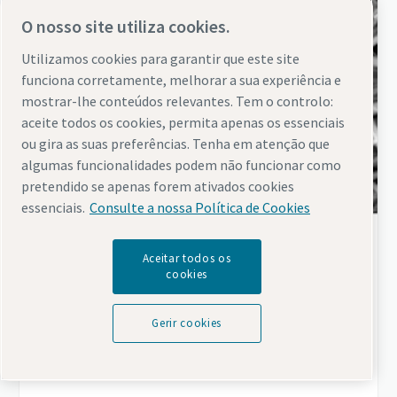
O nosso site utiliza cookies.
Utilizamos cookies para garantir que este site
funciona corretamente, melhorar a sua experiência e
mostrar-lhe conteúdos relevantes. Tem o controlo:
aceite todos os cookies, permita apenas os essenciais
ou gira as suas preferências. Tenha em atenção que
algumas funcionalidades podem não funcionar como
pretendido se apenas forem ativados cookies
essenciais.
Consulte a nossa Política de Cookies
Aceitar todos os
Understanding different filtration media
cookies
Understand the impact of choosing the right
filtration media on the efficiency and success of
Gerir cookies
process filtration systems.
Ler mais