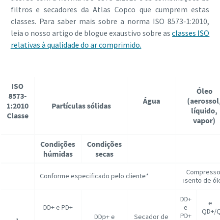
filtros e secadores da Atlas Copco que cumprem estas
classes. Para saber mais sobre a norma ISO 8573-1:2010,
leia o nosso artigo de blogue exaustivo sobre as
classes ISO
relativas à qualidade do ar comprimido.
ISO
Óleo
8573-
Água
(aerossol
1:2010
Partículas sólidas
líquido,
Classe
vapor)
Condições
Condições
húmidas
secas
Compresso
Conforme especificado pelo cliente*
isento de ól
DD+
DD+ e PD+
e
QD+/
PD+
DDp+ e
Secador de