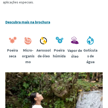
aplicações especiais.
Descubra mais na brochura
Poeira
Micro-
Aerossol
Poeira
Gotícula
Vapor de
seca
organis
de óleo
húmida
s de
óleo
mo
água