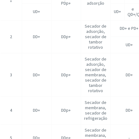
1
PDp+
adsorção
UD+
UD+
QD+/
Secador de
DD+ e PD+
adsorção,
2
DD+
DDp+
secador de
tambor
UD+
rotativo
Secador de
adsorção,
secador de
3
DD+
DDp+
membrana,
DD+
secador de
tambor
rotativo
Secador de
membrana,
4
DD+
DDp+
DD+
secador de
refrigeração
Secador de
membrana,
5
DD+
DDp+
-