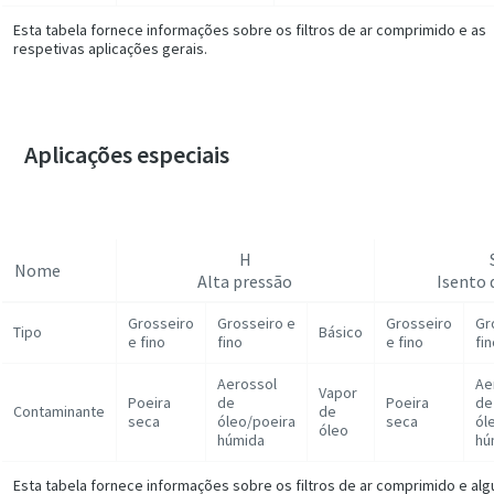
Esta tabela fornece informações sobre os filtros de ar comprimido e as
respetivas aplicações gerais.
Aplicações especiais
H
Nome
Alta pressão
Isento 
Grosseiro
Grosseiro e
Grosseiro
Gr
Tipo
Básico
e fino
fino
e fino
fi
Aerossol
Ae
Vapor
Poeira
de
Poeira
de
Contaminante
de
seca
óleo/poeira
seca
ól
óleo
húmida
hú
Esta tabela fornece informações sobre os filtros de ar comprimido e al