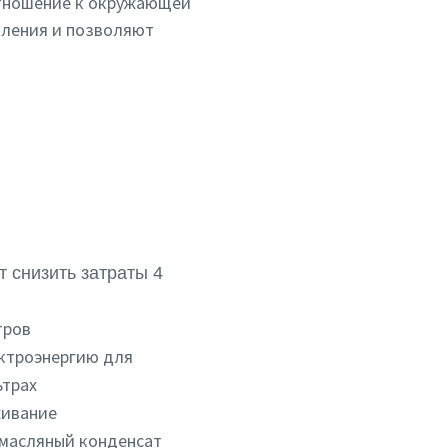
тношение к окружающей
бления и позволяют
 снизить затраты 4
тров
ектроэнергию для
ьтрах
живание
 масляный конденсат