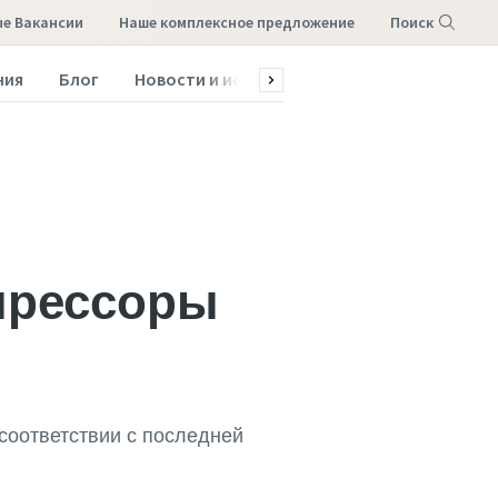
е Вакансии
наше комплексное предложение
Поиск
ния
Блог
Новости и истории
Обслуживание и зап
Меню
прессоры
соответствии с последней