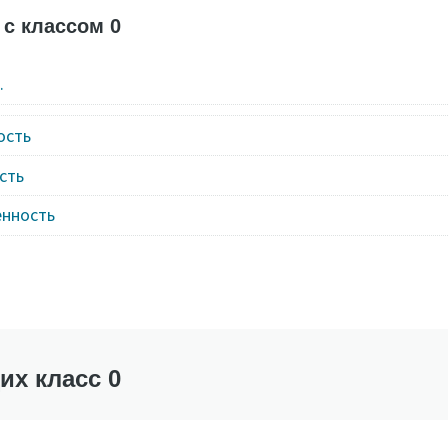
с классом 0
.
ость
сть
нность
х класс 0