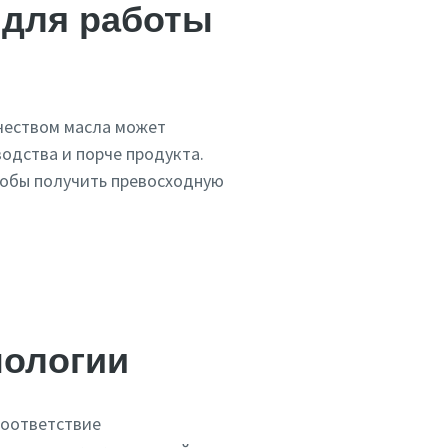
 для работы
чеством масла может
одства и порче продукта.
тобы получить превосходную
нологии
соответствие