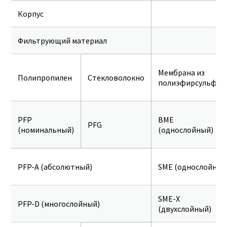
Корпус
Фильтрующий материал
Мембрана из
Полипропилен
Стекловолокно
полиэфирсульфон
PFP
BME
PFG
(номинальный)
(однослойный)
PFP-A (абсолютный)
SME (однослойный
SME-X
PFP-D (многослойный)
(двухслойный)