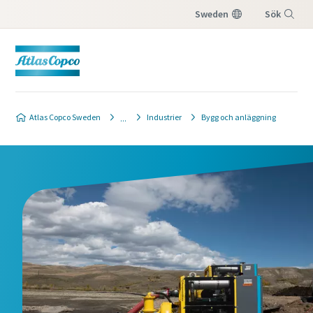
Sweden
Sök
Meny
Atlas Copco Sweden
Industrier
Bygg och anläggning