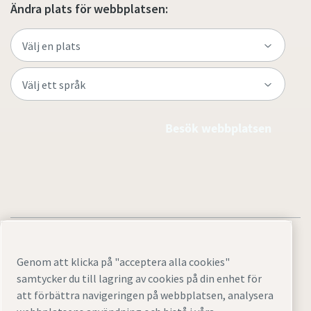
Ändra plats för webbplatsen:
Besök webbplatsen
Genom att klicka på "acceptera alla cookies"
samtycker du till lagring av cookies på din enhet för
Juridisk information och sekretessmeddelanden
att förbättra navigeringen på webbplatsen, analysera
Cookie-inställningar
Tillgänglighet
Webbplatskarta