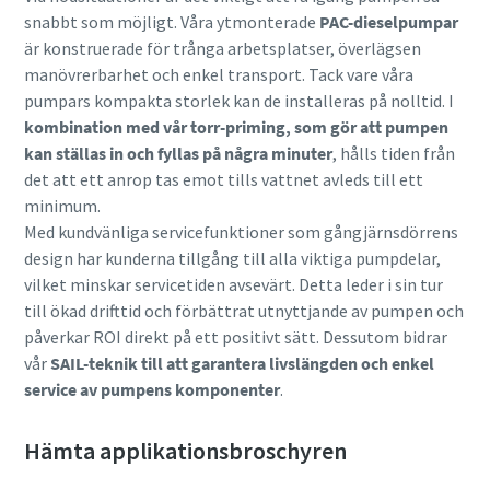
snabbt som möjligt. Våra ytmonterade
PAC-dieselpumpar
är konstruerade för trånga arbetsplatser, överlägsen
manövrerbarhet och enkel transport. Tack vare våra
pumpars kompakta storlek kan de installeras på nolltid. I
kombination med vår torr-priming, som gör att pumpen
kan ställas in och fyllas på några minuter
, hålls tiden från
det att ett anrop tas emot tills vattnet avleds till ett
minimum.
Med kundvänliga servicefunktioner som gångjärnsdörrens
design har kunderna tillgång till alla viktiga pumpdelar,
vilket minskar servicetiden avsevärt. Detta leder i sin tur
till ökad drifttid och förbättrat utnyttjande av pumpen och
påverkar ROI direkt på ett positivt sätt. Dessutom bidrar
vår
SAIL-teknik till att garantera livslängden och enkel
service av pumpens komponenter
.
Hämta applikationsbroschyren