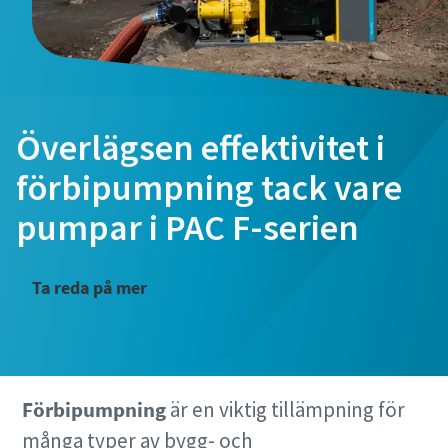
Överlägsen effektivitet i
förbipumpning tack vare
pumpar i PAC F-serien
Ta reda på mer
Förbipumpning
är en viktig tillämpning för
många typer av bygg- och