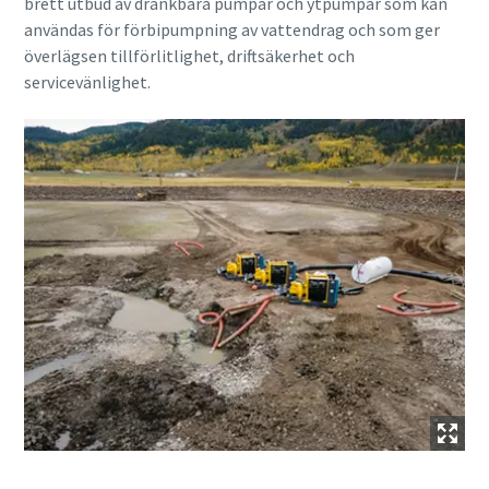
brett utbud av dränkbara pumpar och ytpumpar som kan
användas för förbipumpning av vattendrag och som ger
överlägsen tillförlitlighet, driftsäkerhet och
servicevänlighet.