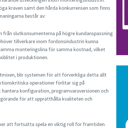
 höga kraven samt den hårda konkurrensen som finns
maningarna består av:
en från slutkonsumenterna på högre kundanspassning
ehöver tillverkare inom fordonsindustrin kunna
 samma monteringslina för samma kostnad, vilket
xiblitet i produktionen.
ixen, blir systemen för att förverkliga detta allt
ionskritiska operationer förlitar sig på
t hantera konfiguration, programvaruversionen och
görande för att upprätthålla kvaliteten och
att fortsätta spela en viktig roll för framtiden.