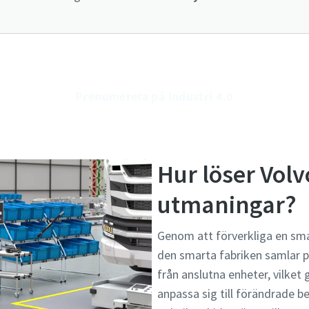
Prenumerera på Industri 4.0
Hur löser Volv
utmaningar?
Genom att förverkliga en sma
den smarta fabriken samlar p
från anslutna enheter, vilket 
anpassa sig till förändrade be