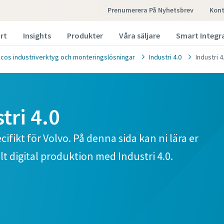
Prenumerera På Nyhetsbrev
kon
rt
Insights
Produkter
Våra säljare
Smart Integr
pcos industriverktyg och monteringslösningar
Industri 4.0
Industri 
tri 4.0
ifikt för Volvo. På denna sida kan ni lära er
lt digital produktion med Industri 4.0.