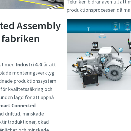
Tekniken bidrar även till att
produktionsprocessen då ma
ted Assembly
 fabriken
ast med
Industri 4.0
är att
pplade monteringsverktyg
dnade produktionssystem.
ör kvalitetssäkring och
unden lagd för att uppnå
mart Connected
d drifttid, minskade
uktintroduktioner, ökad
vänlighet och minskade