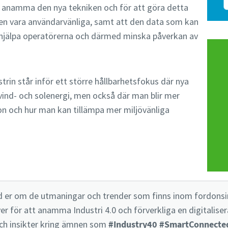
anamma den nya tekniken och för att göra detta
n vara användarvänliga, samt att den data som kan
 hjälpa operatörerna och därmed minska påverkan av
trin står inför ett större hållbarhetsfokus där nya
vind- och solenergi, men också där man blir mer
on och hur man kan tillämpa mer miljövänliga
med er om de utmaningar och trender som finns inom fordonsi
er för att anamma Industri 4.0 och förverkliga en digitalise
 och insikter kring ämnen som
#Industry40
#SmartConnecte