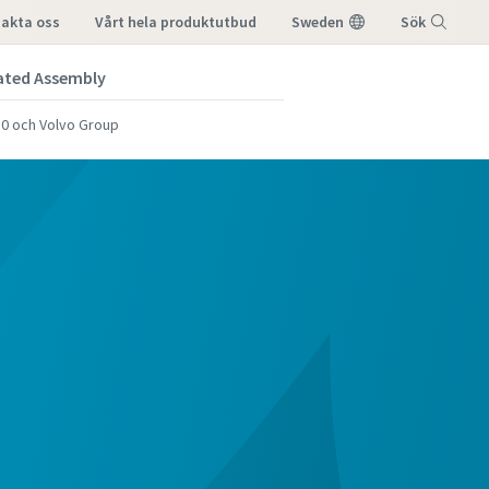
takta oss
vårt hela produktutbud
Sweden
Sök
ated Assembly
Meny
4.0 och Volvo Group