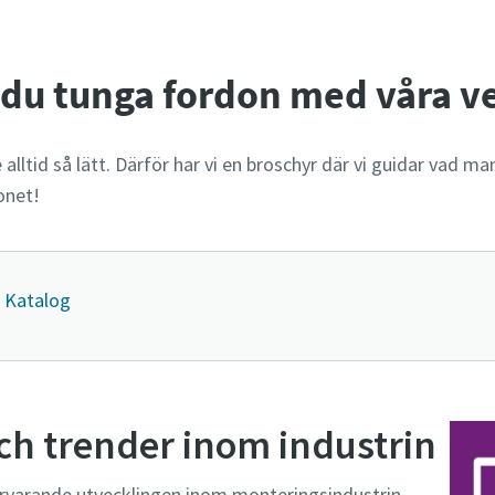
 du tunga fordon med våra v
 alltid så lätt. Därför har vi en broschyr där vi guidar vad m
onet!
 Katalog
h trender inom industrin
ärvarande utvecklingen inom monteringsindustrin.