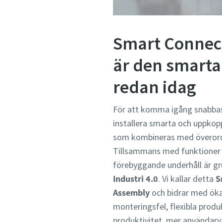
Smart Connec
är den smarta
redan idag
För att komma igång snabb
installera smarta och uppko
som kombineras med överor
Tillsammans med funktioner f
förebyggande underhåll är gr
Industri 4.0
. Vi kallar detta
S
Assembly
och bidrar med öka
monteringsfel, flexibla prod
produktivitet, mer användar