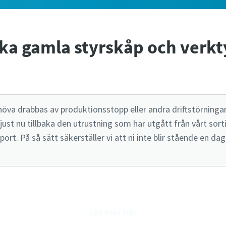
baka gamla styrskåp och verk
öva drabbas av produktionsstopp eller andra driftstörningar
 just nu tillbaka den utrustning som har utgått från vårt s
pport. På så sätt säkerställer vi att ni inte blir stående en 
Läs mer här