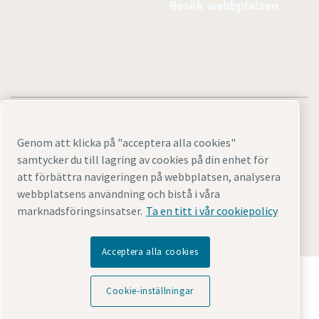
Besök webbplatsen
Genom att klicka på "acceptera alla cookies"
samtycker du till lagring av cookies på din enhet för
Juridisk information och sekretessmeddelanden
att förbättra navigeringen på webbplatsen, analysera
Cookie-inställningar
Tillgänglighet
Översikt
webbplatsens användning och bistå i våra
marknadsföringsinsatser.
Ta en titt i vår cookiepolicy
© 2026 Atlas Copco AB
Acceptera alla cookies
Upptäck hur Atlas Copco Group möjliggör teknik som
omvandlar framtiden.
Cookie-inställningar
Besök Atlas Copco Groups webbplats