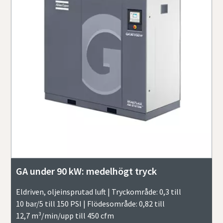
GA under 90 kW: medelhögt tryck
Eldriven, oljeinsprutad luft | Tryckområde: 0,3 till
10 bar/5 till 150 PSI | Flödesområde: 0,82 till
12,7 m³/min/upp till 450 cfm