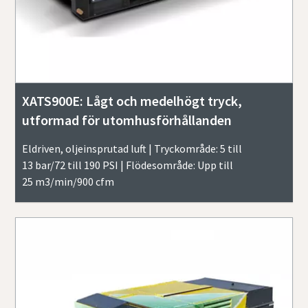
XATS900E: Lågt och medelhögt tryck,
utformad för utomhusförhållanden
Eldriven, oljeinsprutad luft | Tryckområde: 5 till
13 bar/72 till 190 PSI | Flödesområde: Upp till
25 m3/min/900 cfm