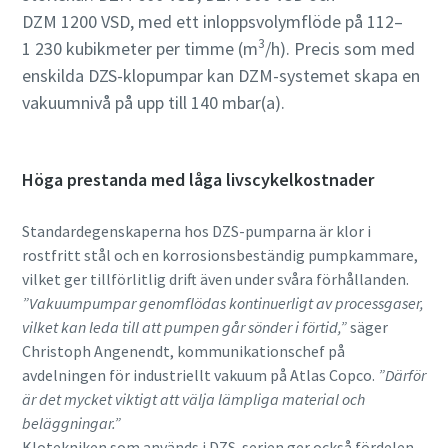
DZM 1200 VSD, med ett inloppsvolymflöde på 112–
3
1 230 kubikmeter per timme (m
/h). Precis som med
enskilda DZS-klopumpar kan DZM-systemet skapa en
vakuumnivå på upp till 140 mbar(a).
Höga prestanda med låga livscykelkostnader
Standardegenskaperna hos DZS-pumparna är klor i
rostfritt stål och en korrosionsbeständig pumpkammare,
vilket ger tillförlitlig drift även under svåra förhållanden.
”Vakuumpumpar genomflödas kontinuerligt av processgaser,
vilket kan leda till att pumpen går sönder i förtid,”
säger
Christoph Angenendt, kommunikationschef på
avdelningen för industriellt vakuum på Atlas Copco.
”Därför
är det mycket viktigt att välja lämpliga material och
beläggningar.”
Klotekniken som används i DZS-serien ger också fördelen