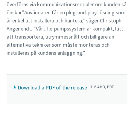
överföras via kommunikationsmoduler om kunden så
önskar.”Användaren får en plug-and-play-lösning som
är enkel att installera och hantera,” säger Christoph
Angenendt. ”Vårt flerpumpssystem är kompakt, lätt
att transportera, utrymmessnålt och billigare än
alternativa tekniker som måste monteras och
installeras på kundens anläggning.”
Download a PDF of the release
316.4 KB, PDF
Klicka här om du vill veta mer om DZM VSD⁺