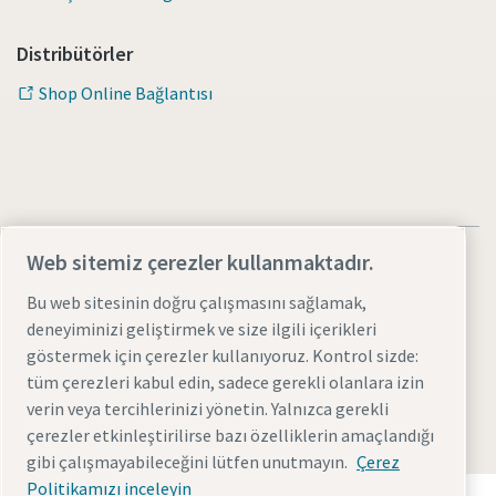
Distribütörler
Shop Online Bağlantısı
Web sitemiz çerezler kullanmaktadır.
Bu web sitesinin doğru çalışmasını sağlamak,
deneyiminizi geliştirmek ve size ilgili içerikleri
Yasal Uyarılar ve Gizlilik Bildirimleri
Çerezleri yönet
göstermek için çerezler kullanıyoruz. Kontrol sizde:
Erişilebilirlik
Site haritası
tüm çerezleri kabul edin, sadece gerekli olanlara izin
verin veya tercihlerinizi yönetin. Yalnızca gerekli
© 2026 Atlas Copco AB
çerezler etkinleştirilirse bazı özelliklerin amaçlandığı
gibi çalışmayabileceğini lütfen unutmayın.
Çerez
Politikamızı inceleyin