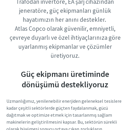
Trafodan invertöre, EA şarj cihazından
jeneratöre, güç ekipmanları günlük
Tümünü Görüntüle
Tümünü Görüntüle
Talep
Talep
Talep
hayatımızın her anını destekler.
Atlas Copco olarak güvenilir, emniyetli,
İstek türü
İstek türü
İstek türü
çevreye duyarlı ve özel ihtiyaçlarınıza göre
uyarlanmış ekipmanlar ve çözümler
Sorular veya Talepler
Sorular veya Talepler
Sorular veya Talepler
üretiyoruz.
Güç ekipmanı üretiminde
dönüşümü destekliyoruz
Uzmanlığımız, yenilenebilir enerjiden geleneksel tesislere
kadar çeşitli sektörlerde güçten faydalanmak, gücü
Bu talebi gönderdiğinizde Atlas
Bu talebi gönderdiğinizde Atlas
Bu talebi gönderdiğinizde Atlas
dağıtmak ve optimize etmek için tasarlanmış sağlam
Copco, toplanan bilgiler
Copco, toplanan bilgiler
Copco, toplanan bilgiler
makinelerin geliştirilmesini kapsar. Bu, sektörün sürekli
aracılığıyla sizinle iletişime
aracılığıyla sizinle iletişime
aracılığıyla sizinle iletişime
olarak büyümesi sonucu ortaya çıkan zorlukların