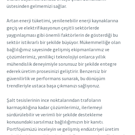
geçebilecektir. Daha fazla bilgi
geçebilecektir. Daha fazla bilgi
geçebilecektir. Daha fazla bilgi
üstesinden gelmemizi sağlar.
için gizlilik politikamıza
için gizlilik politikamıza
için gizlilik politikamıza
başvurabilirsiniz.
başvurabilirsiniz.
başvurabilirsiniz.
Artan enerji tüketimi, yenilenebilir enerji kaynaklarına
geçiş ve elektrifikasyonun çeşitli sektörlerde
Gizlilik politikasını okudum
Gizlilik politikasını okudum
Gizlilik politikasını okudum
yaygınlaşması gibi önemli faktörlerin de gösterdiği bu
ve kabul ediyorum
ve kabul ediyorum
ve kabul ediyorum
sektör istikrarlı bir şekilde büyüyor. Mükemmelliğe olan
bağlılığımız sayesinde gelişmiş ekipmanlarımız ve
çözümlerimiz, yenilikçi teknolojiyi onlarca yıllık
Gönder
Gönder
Gönder
mühendislik deneyimiyle sorunsuz bir şekilde entegre
ederek üretim prosesinizi geliştirir. Benzersiz bir
güvenilirlik ve performans sunarak, bu dönüşüm
Anti-Robot Doğrulaması
Anti-Robot Doğrulaması
Anti-Robot Doğrulaması
Doğrulamayı başlatmak için tıklayın
Doğrulamayı başlatmak için tıklayın
Doğrulamayı başlatmak için tıklayın
trendleriyle ustaca başa çıkmanızı sağlıyoruz.
Friendly
Friendly
Friendly
Captcha ⇗
Captcha ⇗
Captcha ⇗
Şalt tesislerinin ince noktalarından trafoların
karmaşıklığına kadar çözümlerimiz, ilerlemeyi
sürdürülebilir ve verimli bir şekilde destekleme
konusundaki sarsılmaz bağlılığımızın bir kanıtı.
Portföyümüzü inceleyin ve gelişmiş endüstriyel üretim