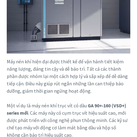
Máy nén khí hiện đại được thiết kế để vận hành tiết kiệm
Mọi thứ bạn cần biết về ứng dụng cắt laser
năng lượng, đáng tin cậy và dễ bảo trì. Tất cả các thành
phần được nhóm lại một cách hợp lý và sắp xếp để dễ dàng
Tìm hiểu lý khí nén và khí nitơ quan trọng đối với ứng dụng
tiếp cận. Điều này giúp rút ngắn những lần can thiệp bảo
cắt laser. Khám phá các dòng sản phẩm phù hợp nhất với
dưỡng, giảm thời gian ngừng hoạt động.
nhu cầu của bạn.
Một ví dụ là máy nén khí trục vít có dầu
GA 90+-160 (VSD+)
Khám phá ngay chi tiết
series mới
. Các máy này có cụm trục vít hiệu suất cao, mới
được phát triển với công nghệ phun thông minh. Các kỹ sư
chế tạo máy với động cơ làm mát bằng dầu và hộp số
không cần bảo trì hiệu suất cao.