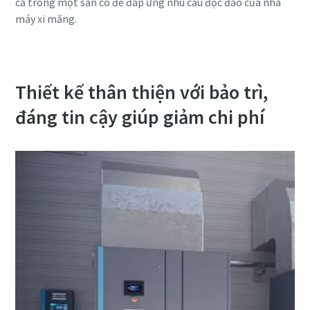
cả trong một sẵn có để đáp ứng nhu cầu độc đáo của nhà
máy xi măng.
Máy nén khí có dầu
Khám phá danh mục các sản phẩm máy nén khí có dầu
Atlas Copco
Thiết kế thân thiện với bảo trì,
đáng tin cậy giúp giảm chi phí
Tìm hiểu thêm