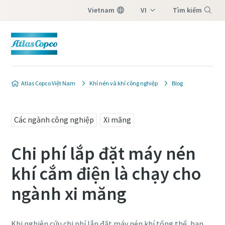
Vietnam
VI
Tìm kiếm
EN
Menu
Atlas Copco Việt Nam
Khí nén và khí công nghiệp
Blog
Các ngành công nghiệp
Xi măng
Chi phí lắp đặt máy nén
khí cắm điện là chạy cho
ngành xi măng
Khi nghiên cứu chi phí lắp đặt máy nén khí tổng thể, bạn