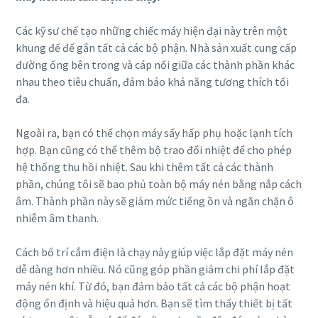
Máy nén khí không dầu
Các kỹ sư chế tạo những chiếc máy hiện đại này trên một
Khám phá danh mục sản phẩm máy nén khí không dầu
khung đế để gắn tất cả các bộ phận. Nhà sản xuất cung cấp
Atlas Copco
đường ống bên trong và cáp nối giữa các thành phần khác
nhau theo tiêu chuẩn, đảm bảo khả năng tương thích tối
Tìm hiểu thêm
đa.
Ngoài ra, bạn có thể chọn máy sấy hấp phụ hoặc lạnh tích
hợp. Bạn cũng có thể thêm bộ trao đổi nhiệt để cho phép
hệ thống thu hồi nhiệt. Sau khi thêm tất cả các thành
phần, chúng tôi sẽ bao phủ toàn bộ máy nén bằng nắp cách
âm. Thành phần này sẽ giảm mức tiếng ồn và ngăn chặn ô
nhiễm âm thanh.
Cách bố trí cắm điện là chạy này giúp việc lắp đặt máy nén
dễ dàng hơn nhiều. Nó cũng góp phần giảm chi phí lắp đặt
máy nén khí. Từ đó, bạn đảm bảo tất cả các bộ phận hoạt
động ổn định và hiệu quả hơn. Bạn sẽ tìm thấy thiết bị tất