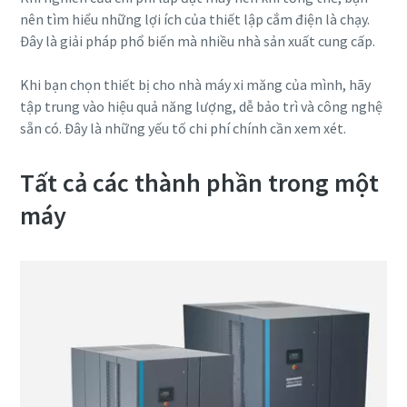
nên tìm hiểu những lợi ích của thiết lập cắm điện là chạy.
Đây là giải pháp phổ biến mà nhiều nhà sản xuất cung cấp.
Khi bạn chọn thiết bị cho nhà máy xi măng của mình, hãy
tập trung vào hiệu quả năng lượng, dễ bảo trì và công nghệ
sẵn có. Đây là những yếu tố chi phí chính cần xem xét.
Tất cả các thành phần trong một
máy
Đăng ký sự kiện webinar miễn phí
Tham dự các hội thảo trực tuyến (webinar) theo chủ đề
miễn phí của Atlas Copco Việt Nam. Các chuyên gia trong
ngành sẽ giúp bạn hiểu thêm về các giải pháp tối ưu, hỗ trợ
nâng cao hiệu suất hệ thống máy nén khí, tạo khí,... Giới
thiệu các chương trình kiểm tra, bảo dưỡng giúp tăng tuổi
thọ hệ thống và tiết kiệm chi phí vận hành.