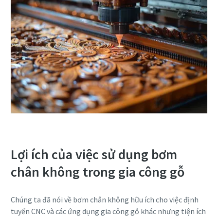
Xác minh chống Robot
Xác minh chống Robot
Xác minh chống Robot
Bấm vào đây để xác minh
Bấm vào đây để xác minh
Bấm vào đây để xác minh
Friendly
Friendly
Friendly
Captcha ⇗
Captcha ⇗
Captcha ⇗
Lợi ích của việc sử dụng bơm
chân không trong gia công gỗ
Chúng ta đã nói về bơm chân không hữu ích cho việc định
tuyến CNC và các ứng dụng gia công gỗ khác nhưng tiện ích