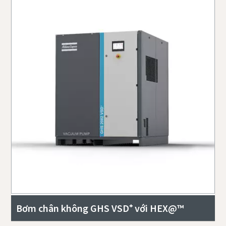
Bơm chân không GHS VSD⁺ với HEX@™