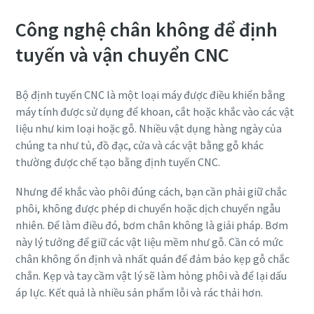
Công nghệ chân không để định
Đường
Đường
Đường
tuyến và vận chuyển CNC
Thành phố
Thành phố
Thành phố
Bộ định tuyến CNC là một loại máy được điều khiển bằng
máy tính được sử dụng để khoan, cắt hoặc khắc vào các vật
liệu như kim loại hoặc gỗ. Nhiều vật dụng hàng ngày của
Mã bưu điện hoặc mã ZIP
Mã bưu điện hoặc mã ZIP
Mã bưu điện hoặc mã ZIP
chúng ta như tủ, đồ đạc, cửa và các vật bằng gỗ khác
thường được chế tạo bằng định tuyến CNC.
Yêu cầu
Yêu cầu
Yêu cầu
Nhưng để khắc vào phôi đúng cách, bạn cần phải giữ chắc
phôi, không được phép di chuyển hoặc dịch chuyển ngẫu
Bạn có câu hỏi hoặc yêu cầu nào không?
Bạn có câu hỏi hoặc yêu cầu nào không?
Bạn có câu hỏi hoặc yêu cầu nào không?
nhiên. Để làm điều đó, bơm chân không là giải pháp. Bơm
này lý tưởng để giữ các vật liệu mềm như gỗ. Cần có mức
chân không ổn định và nhất quán để đảm bảo kẹp gỗ chắc
chắn. Kẹp và tay cầm vật lý sẽ làm hỏng phôi và để lại dấu
áp lực. Kết quả là nhiều sản phẩm lỗi và rác thải hơn.