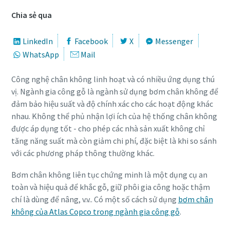
Tên
Tên
Tên
Chia sẻ qua
Họ
Họ
Họ
LinkedIn
Facebook
X
Messenger
WhatsApp
Mail
Email
Email
Email
Công nghệ chân không linh hoạt và có nhiều ứng dụng thú
vị. Ngành gia công gỗ là ngành sử dụng bơm chân không để
đảm bảo hiệu suất và độ chính xác cho các hoạt động khác
Số điện thoại
Số điện thoại
Số điện thoại
nhau. Không thể phủ nhận lợi ích của hệ thống chân không
được áp dụng tốt - cho phép các nhà sản xuất không chỉ
tăng năng suất mà còn giảm chi phí, đặc biệt là khi so sánh
Thông tin bổ sung
Thông tin bổ sung
Thông tin bổ sung
với các phương pháp thông thường khác.
Công ty
Công ty
Công ty
Bơm chân không liên tục chứng minh là một dụng cụ an
toàn và hiệu quả để khắc gỗ, giữ phôi gia công hoặc thậm
chí là dùng để nâng, v.v.. Có một số cách sử dụng
bơm chân
không của Atlas Copco trong ngành gia công gỗ
Quốc gia
Quốc gia
Quốc gia
.