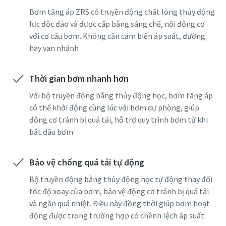
Bơm tăng áp ZRS có truyền động chất lỏng thủy động
Đường
Đường
Đường
Đường
Đường
lực độc đáo và được cấp bằng sáng chế, nối động cơ
với cơ cấu bơm. Không cần cảm biến áp suất, đường
hay van nhánh
Thành phố
Thành phố
Thành phố
Thành phố
Thành phố
Thời gian bơm nhanh hơn
Mã bưu điện hoặc mã ZIP
Mã bưu điện hoặc mã ZIP
Mã bưu điện hoặc mã ZIP
Mã bưu điện hoặc mã ZIP
Mã bưu điện hoặc mã ZIP
Với bộ truyền động bằng thủy động học, bơm tăng áp
có thể khởi động cùng lúc với bơm dự phòng, giúp
động cơ tránh bị quá tải, hỗ trợ quy trình bơm từ khi
Yêu cầu
Yêu cầu
Yêu cầu
Yêu cầu
Yêu cầu
bắt đầu bơm
Bạn có câu hỏi hoặc yêu cầu nào không?
Bạn có câu hỏi hoặc yêu cầu nào không?
Bạn có câu hỏi hoặc yêu cầu nào không?
Bạn có câu hỏi hoặc yêu cầu nào không?
Bạn có câu hỏi hoặc yêu cầu nào không?
Bảo vệ chống quá tải tự động
Bộ truyền động bằng thủy động học tự động thay đổi
tốc độ xoay của bơm, bảo vệ động cơ tránh bị quá tải
và ngăn quá nhiệt. Điều này đồng thời giúp bơm hoạt
động được trong trường hợp có chênh lệch áp suất