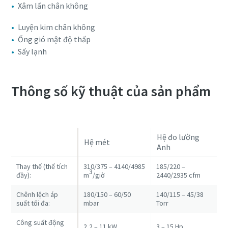
Xâm lấn chân không
Luyện kim chân không
Ống gió mật độ thấp
Sấy lạnh
Thông số kỹ thuật của sản phẩm
Hệ đo lường
Hệ mét
Anh
Thay thế (thể tích
310/375 – 4140/4985
185/220 –
3
đầy):
m
/giờ
2440/2935 cfm
Chênh lệch áp
180/150 – 60/50
140/115 – 45/38
suất tối đa:
mbar
Torr
Công suất động
2,2 – 11 kW
3 – 15 Hp