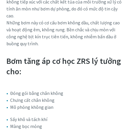
không tiếp xúc với các chất kết tủa của môi trường xử lý có
tính ăn mòn như bơm dự phòng, do đó có mức độ tin cậy
Xác minh chống Robot
Xác minh chống Robot
Xác minh chống Robot
Xác minh chống Robot
Xác minh chống Robot
cao.
Bấm vào đây để xác minh
Bấm vào đây để xác minh
Bấm vào đây để xác minh
Bấm vào đây để xác minh
Bấm vào đây để xác minh
Những bơm này có cơ cấu bơm không dầu, chất lượng cao
Friendly
Friendly
Friendly
Friendly
Friendly
Captcha ⇗
Captcha ⇗
Captcha ⇗
Captcha ⇗
Captcha ⇗
và hoạt động êm, không rung. Bền chắc và chịu mòn với
công nghệ bịt kín trục tiên tiến, không nhiễm bẩn dầu ở
buồng quy trình.
Bơm tăng áp cơ học ZRS lý tưởng
cho:
Đóng gói bằng chân không
Chưng cất chân không
Mô phỏng không gian
Sấy khô và tách khí
Màng bọc mỏng