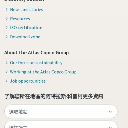
News and stories
Resources
ISO certification
Download zone
About the Atlas Copco Group
Our focus on sustainability
Working at the Atlas Copco Group
Job opportunities
了解您所在地區的阿特拉斯·科普柯更多資訊