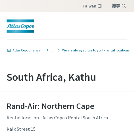
Taiwan
搜尋
選單
Atlas Copco Taiwan
We are always close to you! - rental locations
South Africa, Kathu
Rand-Air: Northern Cape
Rental location - Atlas Copco Rental South Africa
Kalk Street 15