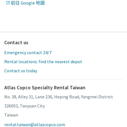
前往 Google 地圖
Contact us
Emergency contact 24/7
Rental locations: find the nearest depot
Contact us today
Atlas Copco Specialty Rental Taiwan
No. 38, Alley 31, Lane 236, Heping Road, Yangmei District
326003, Taoyuan City
Taiwan
rental.taiwan@atlascopco.com