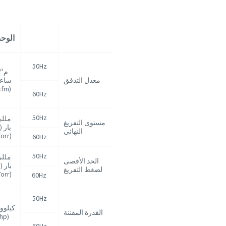
الوحد
50Hz
م³
معدل التدفق
ساع
(cfm)
60Hz
50Hz
ملل
مستوى التفريغ
بار (أ
النهائي
(Torr)
60Hz
50Hz
ملل
الحد الأقصى
بار (
لضغط التفريغ
(Torr)
60Hz
50Hz
كيلوو
القدرة المقننة
(hp)
60Hz