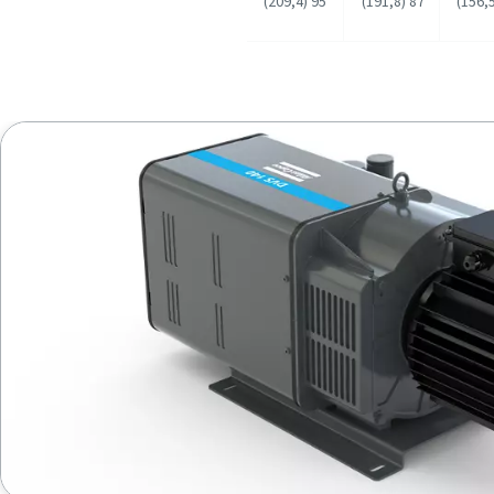
95 (209,4)
87 (191,8)