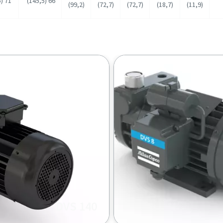
71 (156,5)
66 (145,5)
(99,2)
(72,7)
(72,7)
(18,7)
(11,9)
DVS 140