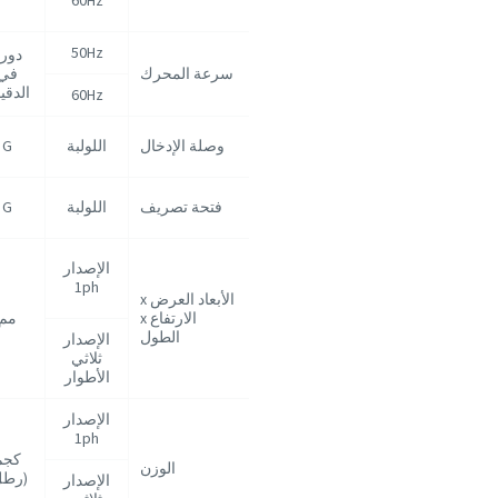
50Hz
دور
سرعة المحرك
في
الدقي
60Hz
وصلة الإدخال
اللولبة
G
فتحة تصريف
اللولبة
G
الإصدار
1ph
الأبعاد العرض x
الارتفاع x
مم
الطول
الإصدار
ثلاثي
الأطوار
الإصدار
1ph
كجم
الوزن
(رطل
الإصدار