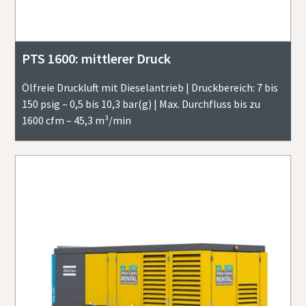
PTS 1600: mittlerer Druck
Ölfreie Druckluft mit Dieselantrieb | Druckbereich: 7 bis
150 psig – 0,5 bis 10,3 bar(g) | Max. Durchfluss bis zu
1600 cfm – 45,3 m³/min