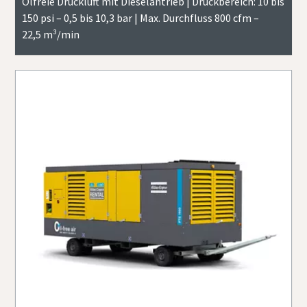
Ölfreie Druckluft mit Dieselantrieb | Druckbereich: 10 bis
150 psi – 0,5 bis 10,3 bar | Max. Durchfluss 800 cfm –
22,5 m³/min