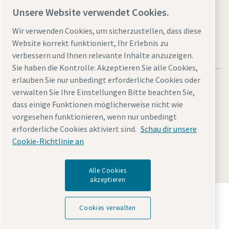
Website besuchen
Unsere Website verwendet Cookies.
Wir verwenden Cookies, um sicherzustellen, dass diese
Website korrekt funktioniert, Ihr Erlebnis zu
verbessern und Ihnen relevante Inhalte anzuzeigen.
Sie haben die Kontrolle: Akzeptieren Sie alle Cookies,
erlauben Sie nur unbedingt erforderliche Cookies oder
verwalten Sie Ihre Einstellungen Bitte beachten Sie,
dass einige Funktionen möglicherweise nicht wie
vorgesehen funktionieren, wenn nur unbedingt
Rechtliche Hinweise
Cookies verwalten
Zugänglichkeit
erforderliche Cookies aktiviert sind.
Schau dir unsere
Datenschutzerklärung
Sitemap
Impressum
Cookie-Richtlinie an
© 2026 Atlas Copco AB
Alle Cookies
akzeptieren
Entdecken Sie, wie die Atlas Copco Group
Technologien ermöglicht, die die Zukunft verändern.
Cookies verwalten
Besuchen Sie die Website der Atlas Copco Group