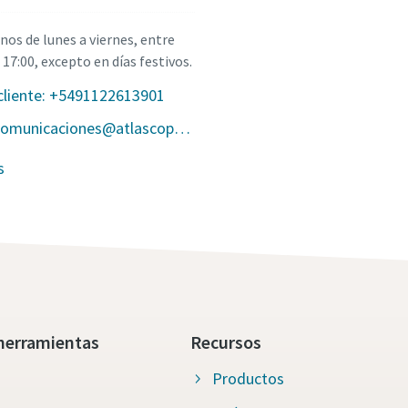
os de lunes a viernes, entre
s 17:00, excepto en días festivos.
 cliente: +5491122613901
Email: itba.comunicaciones@atlascopco.com
s
herramientas
Recursos
Productos