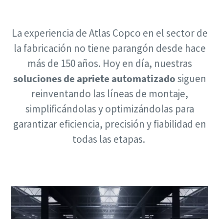
Documentación y recursos
Solicitar
Documentación y recursos
Documentación y recursos
La experiencia de Atlas Copco en el sector de
la fabricación no tiene parangón desde hace
Tipo de solicitud
más de 150 años. Hoy en día, nuestras
Documentación y recursos
Documentación y recursos
soluciones de apriete automatizado
siguen
Cualquier pregunta o solicitud
reinventando las líneas de montaje,
simplificándolas y optimizándolas para
Documentación y recursos
garantizar eficiencia, precisión y fiabilidad en
todas las etapas.
Documentación y recursos
Al enviar esta solicitud, Atlas
Copco podrá ponerse en contacto
con usted con la información que