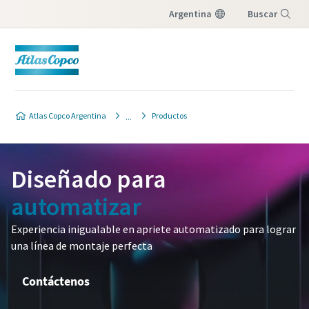
Argentina
Buscar
Menú
¡Contáctenos!
Atlas Copco Argentina
Productos
Rellene la siguiente información y nos
pondremos en contacto con usted.
Diseñado para
Todos los campos marcados con un (*) son
automatizar
obligatorios
Experiencia inigualable en apriete automatizado para lograr
Información personal
una línea de montaje perfecta
Nombre
Contáctenos