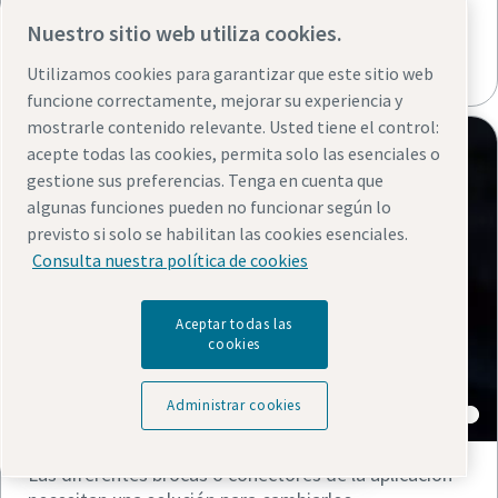
automatización de alto rendimiento para elegir la
mejora más adecuada y competitiva para su solución
Nuestro sitio web utiliza cookies.
automatizada.
Utilizamos cookies para garantizar que este sitio web
funcione correctamente, mejorar su experiencia y
mostrarle contenido relevante. Usted tiene el control:
acepte todas las cookies, permita solo las esenciales o
gestione sus preferencias. Tenga en cuenta que
algunas funciones pueden no funcionar según lo
previsto si solo se habilitan las cookies esenciales.
Consulta nuestra política de cookies
Aceptar todas las
cookies
Cambiador de conectores
automático
Administrar cookies
Reunión virtual: ¡agenda abierta!
Las diferentes brocas o conectores de la aplicación