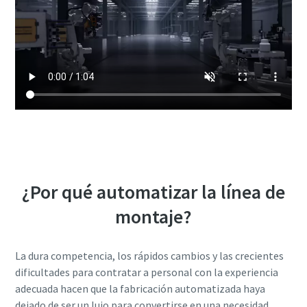
nos haya proporcionado. Nuestra
política de privacidad incluye más
información al respecto.
He leído y acepto la política
de privacidad
Enviar
Verificación Anti-Robot
¿Por qué automatizar la línea de
Haga clic para iniciar la verificación
Friendly
Captcha ⇗
montaje?
La dura competencia, los rápidos cambios y las crecientes
dificultades para contratar a personal con la experiencia
adecuada hacen que la fabricación automatizada haya
dejado de ser un lujo para convertirse en una necesidad