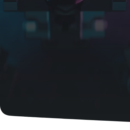
Apellido
Email
Teléfono
Información adicional
Empresa
País
Código postal