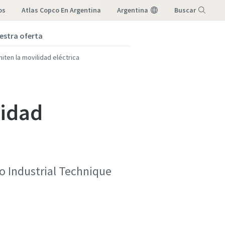
os
Atlas Copco En Argentina
Argentina
Buscar
estra oferta
Menú
ten la movilidad eléctrica
lidad
o Industrial Technique