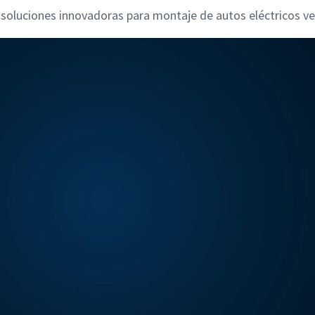
 soluciones innovadoras para montaje de autos eléctricos vea