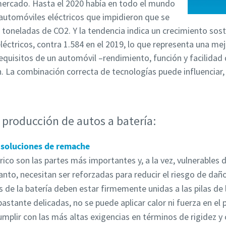
ercado. Hasta el 2020 había en todo el mundo
automóviles eléctricos que impidieron que se
 toneladas de CO2. Y la tendencia indica un crecimiento sos
léctricos, contra 1.584 en el 2019, lo que representa una me
equisitos de un automóvil –rendimiento, función y facilidad 
. La combinación correcta de tecnologías puede influenciar,
 producción de autos a batería:
n soluciones de remache
trico son las partes más importantes y, a la vez, vulnerables
anto, necesitan ser reforzadas para reducir el riesgo de daño
as de la batería deben estar firmemente unidas a las pilas de 
bastante delicadas, no se puede aplicar calor ni fuerza en el
cumplir con las más altas exigencias en términos de rigidez