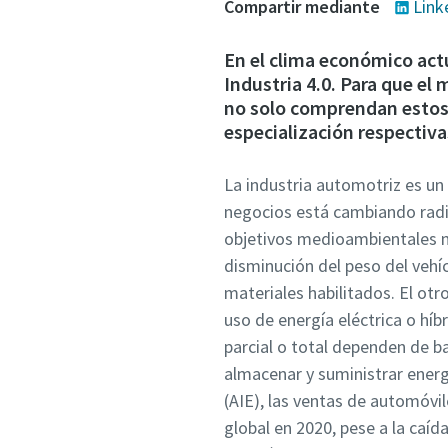
Compartir mediante
Link
En el clima económico act
Industria 4.0. Para que e
no solo comprendan estos 
especialización respectiv
La industria automotriz es u
negocios está cambiando radi
objetivos medioambientales mu
disminución del peso del vehí
materiales habilitados. El otr
uso de energía eléctrica o híb
parcial o total dependen de ba
almacenar y suministrar energ
(AIE), las ventas de automóvil
global en 2020, pese a la caíd