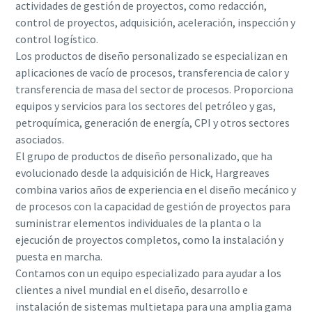
actividades de gestión de proyectos, como redacción,
Vacuum.
Vacuum.
Vacuum.
Vacuum.
Vacuum.
control de proyectos, adquisición, aceleración, inspección y
control logístico.
Los productos de diseño personalizado se especializan en
Enviar
Enviar
Enviar
Enviar
Enviar
aplicaciones de vacío de procesos, transferencia de calor y
transferencia de masa del sector de procesos. Proporciona
Verificación Anti-Robot
Verificación Anti-Robot
Verificación Anti-Robot
Verificación Anti-Robot
Verificación Anti-Robot
equipos y servicios para los sectores del petróleo y gas,
Haga clic para iniciar la verificación
Haga clic para iniciar la verificación
Haga clic para iniciar la verificación
Haga clic para iniciar la verificación
Haga clic para iniciar la verificación
petroquímica, generación de energía, CPI y otros sectores
Friendly
Friendly
Friendly
Friendly
Friendly
Captcha ⇗
Captcha ⇗
Captcha ⇗
Captcha ⇗
Captcha ⇗
asociados.
El grupo de productos de diseño personalizado, que ha
evolucionado desde la adquisición de Hick, Hargreaves
combina varios años de experiencia en el diseño mecánico y
de procesos con la capacidad de gestión de proyectos para
suministrar elementos individuales de la planta o la
ejecución de proyectos completos, como la instalación y
puesta en marcha.
Contamos con un equipo especializado para ayudar a los
clientes a nivel mundial en el diseño, desarrollo e
instalación de sistemas multietapa para una amplia gama