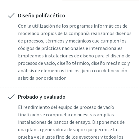
País
País
País
País
País
Diseño polifacético
Con la utilización de los programas informáticos de
modelado propios de la compañía realizamos diseños
Calle
Calle
Calle
Calle
Calle
de procesos, térmicos y mecánicos que cumplen los
códigos de prácticas nacionales e internacionales.
Empleamos instalaciones de diseño para el diseño de
Ciudad
Ciudad
Ciudad
Ciudad
Ciudad
procesos de vacío, diseño térmico, diseño mecánico y
análisis de elementos finitos, junto con delineación
asistida por ordenador.
Código postal
Código postal
Código postal
Código postal
Código postal
Probado y evaluado
Solicitar
Solicitar
Solicitar
Solicitar
Solicitar
El rendimiento del equipo de proceso de vacío
finalizado se comprueba en nuestras amplias
Cualquier pregunta o solicitud
Cualquier pregunta o solicitud
Cualquier pregunta o solicitud
Cualquier pregunta o solicitud
Cualquier pregunta o solicitud
instalaciones de bancos de ensayo. Disponemos de
una planta generadora de vapor que permite la
prueba y el ajuste fino de los eyectores y todos los