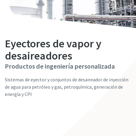
Información personal
Información personal
Información personal
Información personal
Información personal
Nombre
Nombre
Nombre
Nombre
Nombre
Eyectores de vapor y
Apellido
Apellido
Apellido
Apellido
Apellido
desaireadores
Productos de ingeniería personalizada
Email
Email
Email
Email
Email
Sistemas de eyector y conjuntos de desaireador de inyección
de agua para petróleo y gas, petroquímica, generación de
Teléfono
Teléfono
Teléfono
Teléfono
Teléfono
energía y CPI
Póngase en contacto con un experto
Información adicional
Información adicional
Información adicional
Información adicional
Información adicional
Empresa
Empresa
Empresa
Empresa
Empresa