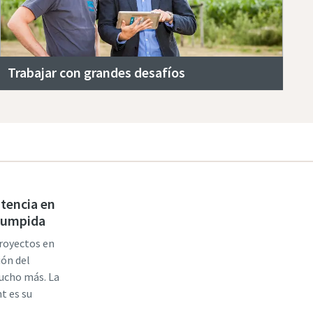
Trabajar con grandes desafíos
stencia en
rrumpida
proyectos en
ión del
mucho más. La
t es su