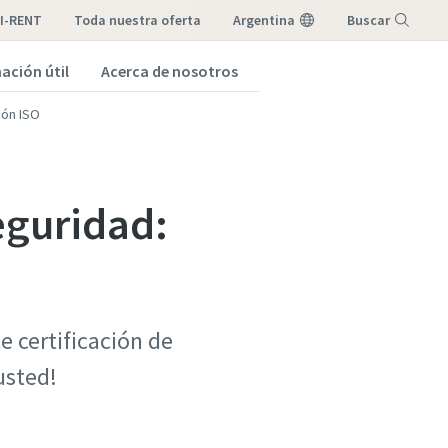
I-RENT
toda nuestra oferta
Argentina
Buscar
ación útil
Acerca de nosotros
Menú
ción ISO
eguridad:
e certificación de
 usted!