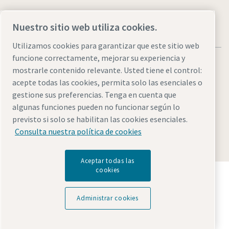
Nuestro sitio web utiliza cookies.
Utilizamos cookies para garantizar que este sitio web
funcione correctamente, mejorar su experiencia y
mostrarle contenido relevante. Usted tiene el control:
acepte todas las cookies, permita solo las esenciales o
gestione sus preferencias. Tenga en cuenta que
Aviso legal y aviso de privacidad
Administrar cookies
algunas funciones pueden no funcionar según lo
Accesibilidad
Mapa del sitio
previsto si solo se habilitan las cookies esenciales.
Consulta nuestra política de cookies
© 2026 Atlas Copco AB
Aceptar todas las
cookies
Descubre cómo Atlas Copco Group impulsa la
tecnología que transforma el futuro.
Visita la web de Atlas Copco Group
Administrar cookies
Parte de Atlas Copco Group