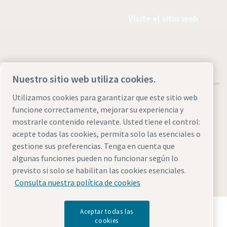
Visite el sitio web
Nuestro sitio web utiliza cookies.
Utilizamos cookies para garantizar que este sitio web
funcione correctamente, mejorar su experiencia y
mostrarle contenido relevante. Usted tiene el control:
acepte todas las cookies, permita solo las esenciales o
Aviso legal y aviso de privacidad
Administrar cookies
gestione sus preferencias. Tenga en cuenta que
Accesibilidad
Mapa del sitio web
algunas funciones pueden no funcionar según lo
previsto si solo se habilitan las cookies esenciales.
© 2026 Atlas Copco AB
Consulta nuestra política de cookies
Descubre cómo Atlas Copco Group impulsa la
Aceptar todas las
tecnología que transforma el futuro.
cookies