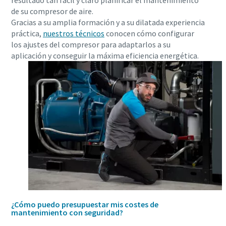
resultado tan fácil y claro planificar el mantenimiento
de su compresor de aire.
Gracias a su amplia formación y a su dilatada experiencia
práctica,
nuestros técnicos
conocen cómo configurar
10 pasos hacia una producción más ecológica y
los ajustes del compresor para adaptarlos a su
eficiente
aplicación y conseguir la máxima eficiencia energética.
Reducción de la huella de carbono para una producción
ecológica: todo lo que necesita saber
Obtenga más información
¿Cómo puedo presupuestar mis costes de
mantenimiento con seguridad?