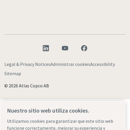
Legal & Privacy Notices
Administrar cookies
Accessibility
Sitemap
© 2026 Atlas Copco AB
Descubre cómo Atlas Copco Group impulsa la
Nuestro sitio web utiliza cookies.
tecnología que transforma el futuro.
Visita la web de Atlas Copco Group
Utilizamos cookies para garantizar que este sitio web
funcione correctamente, mejorar su experiencia y