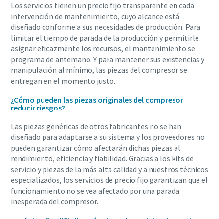
Los servicios tienen un precio fijo transparente en cada
intervención de mantenimiento, cuyo alcance está
diseñado conforme a sus necesidades de producción. Para
limitar el tiempo de parada de la producción y permitirle
asignar eficazmente los recursos, el mantenimiento se
programa de antemano. Y para mantener sus existencias y
manipulación al mínimo, las piezas del compresor se
entregan en el momento justo.
¿Cómo pueden las piezas originales del compresor
reducir riesgos?
Las piezas genéricas de otros fabricantes no se han
diseñado para adaptarse a su sistema y los proveedores no
pueden garantizar cómo afectarán dichas piezas al
Todo lo que necesita saber sobre su proceso de
rendimiento, eficiencia y fiabilidad. Gracias a los kits de
transporte neumático
servicio y piezas de la más alta calidad y a nuestros técnicos
especializados, los servicios de precio fijo garantizan que el
Descubra cómo puede crear un proceso de transporte
funcionamiento no se vea afectado por una parada
neumático más eficiente.
inesperada del compresor.