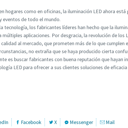
en hogares como en oficinas, la iluminación LED ahora está
 y eventos de todo el mundo.
a tecnología, los fabricantes líderes han hecho que la ilumi
ara múltiples aplicaciones. Por desgracia, la revolución de lo
ja calidad al mercado, que prometen más de lo que cumplen 
rcunstancias, no extraña que se haya producido cierta conf
e es buscar fabricantes con buena reputación que hayan inv
ología LED para ofrecer a sus clientes soluciones de eficaci
Póngase en contacto con uno de nuestros expertos
edIn
Facebook
X
Messenger
Mail