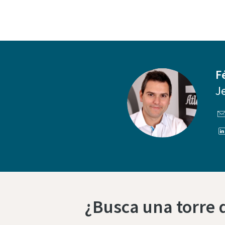
F
J
¿Busca una torre 