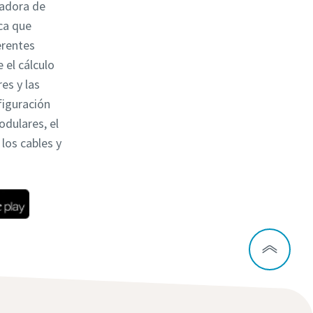
ladora de
ca que
erentes
 el cálculo
es y las
figuración
odulares, el
los cables y