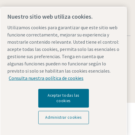
Nuestro sitio web utiliza cookies.
Utilizamos cookies para garantizar que este sitio web
funcione correctamente, mejorar su experiencia y
mostrarle contenido relevante. Usted tiene el control:
acepte todas las cookies, permita solo las esenciales o
gestione sus preferencias. Tenga en cuenta que
algunas funciones pueden no funcionar según lo
Avisos legales y de privacidad
Administrar cookies
previsto si solo se habilitan las cookies esenciales.
Accesibilidad
Mapa del sitio
Consulta nuestra política de cookies
© 2026 Atlas Copco
Aceptar todas las
cookies
Descubre cómo Atlas Copco Group impulsa la
tecnología que transforma el futuro.
Administrar cookies
Visita la web de Atlas Copco Group