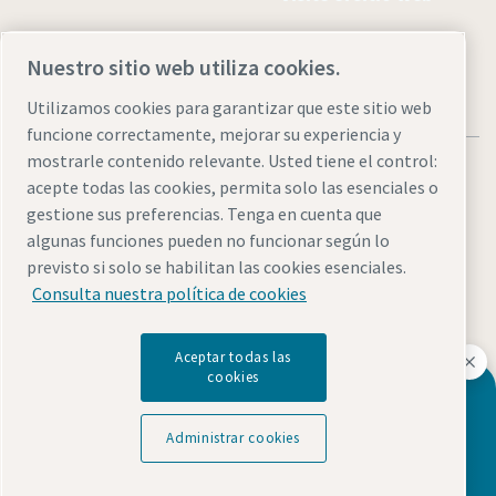
Nuestro sitio web utiliza cookies.
Utilizamos cookies para garantizar que este sitio web
funcione correctamente, mejorar su experiencia y
mostrarle contenido relevante. Usted tiene el control:
acepte todas las cookies, permita solo las esenciales o
gestione sus preferencias. Tenga en cuenta que
algunas funciones pueden no funcionar según lo
Avisos legales y de privacidad
Administrar cookies
previsto si solo se habilitan las cookies esenciales.
Accesibilidad
Mapa del sitio
Consulta nuestra política de cookies
© 2026 Atlas Copco
Aceptar todas las
cookies
¿Desea obtener más información sobre
Descubre cómo Atlas Copco Group impulsa la
nuestra gama de sistemas de
tecnología que transforma el futuro.
Administrar cookies
almacenamiento de energía?
Visita la web de Atlas Copco Group