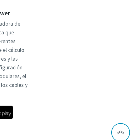
ower
ladora de
ca que
erentes
 el cálculo
es y las
figuración
odulares, el
los cables y