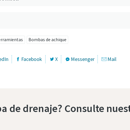
d
erramientas
Bombas de achique
edIn
Facebook
X
Messenger
Mail
a de drenaje? Consulte nues