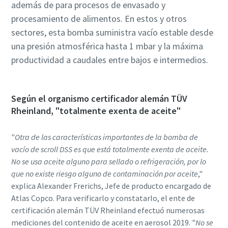
además de para procesos de envasado y
Vacuum.
Vacuum.
Vacuum.
procesamiento de alimentos. En estos y otros
sectores, esta bomba suministra vacío estable desde
una presión atmosférica hasta 1 mbar y la máxima
Enviar
Enviar
Enviar
productividad a caudales entre bajos e intermedios.
Verificación Anti-Robot
Verificación Anti-Robot
Verificación Anti-Robot
Haga clic para iniciar la verificación
Haga clic para iniciar la verificación
Haga clic para iniciar la verificación
Según el organismo certificador alemán TÜV
Friendly
Friendly
Friendly
Captcha ⇗
Captcha ⇗
Captcha ⇗
Rheinland, "totalmente exenta de aceite"
"
Otra de las características importantes de la bomba de
vacío de scroll DSS es que está totalmente exenta de aceite.
No se usa aceite alguno para sellado o refrigeración, por lo
que no existe riesgo alguno de contaminación por aceite
,"
explica Alexander Frerichs, Jefe de producto encargado de
Atlas Copco. Para verificarlo y constatarlo, el ente de
certificación alemán TÜV Rheinland efectuó numerosas
mediciones del contenido de aceite en aerosol 2019. "
No se