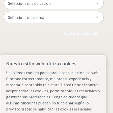
Visite el sitio web
Nuestro sitio web utiliza cookies.
Utilizamos cookies para garantizar que este sitio web
funcione correctamente, mejorar su experiencia y
mostrarle contenido relevante. Usted tiene el control:
acepte todas las cookies, permita solo las esenciales o
Aviso legal y aviso de privacidad
Administrar cookies
gestione sus preferencias. Tenga en cuenta que
Accesibilidad
Mapa del sitio web
algunas funciones pueden no funcionar según lo
previsto si solo se habilitan las cookies esenciales.
© 2026 Atlas Copco AB