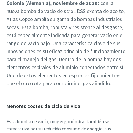
Colonia (Alemania), noviembre de 2020:
con la
nueva bomba de vacío de scroll DSS exenta de aceite,
País
País
País
Atlas Copco amplía su gama de bombas industriales
secas. Esta bomba, robusta y resistente al desgaste,
está especialmente indicada para generar vacío en el
Calle
Calle
Calle
rango de vacío bajo. Una característica clave de sus
innovaciones es su eficaz principio de funcionamiento
Ciudad
Ciudad
Ciudad
para el manejo del gas. Dentro de la bomba hay dos
elementos espirales de aluminio conectados entre sí.
Uno de estos elementos en espiral es fijo, mientras
Código postal
Código postal
Código postal
que el otro rota para comprimir el gas añadido.
Solicitar
Solicitar
Solicitar
Menores costes de ciclo de vida
Cualquier pregunta o solicitud
Cualquier pregunta o solicitud
Cualquier pregunta o solicitud
Esta bomba de vacío, muy ergonómica, también se
caracteriza por su reducido consumo de energía, sus