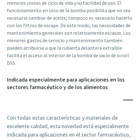
menores costes de ciclo de vida y su facilidad de uso. El
funcionamiento en seco de la bomba posibilita que no sea
necesario cambiar de aceite; tampoco es necesario hacerlo
con los filtros de escape. De este modo, las necesidades de
mantenimiento generales son relativamente escasas. Los
menores gastos de servicio y mantenimiento también
Al enviar esta solicitud, Atlas
Al enviar esta solicitud, Atlas
Al enviar esta solicitud, Atlas
pueden atribuirse a que la cubierta delantera extraíble
Copco podrá ponerse en contacto
Copco podrá ponerse en contacto
Copco podrá ponerse en contacto
facilita el acceso al interior de la bomba de vacío de scroll
con usted con la información que
con usted con la información que
con usted con la información que
DSS.
nos haya proporcionado. Nuestra
nos haya proporcionado. Nuestra
nos haya proporcionado. Nuestra
política de privacidad incluye más
política de privacidad incluye más
política de privacidad incluye más
Indicada especialmente para aplicaciones en los
información al respecto.
información al respecto.
información al respecto.
sectores farmacéutico y de los alimentos
He leído y acepto la política
He leído y acepto la política
He leído y acepto la política
de privacidad
de privacidad
de privacidad
Con todas estas características y materiales de
Acepto recibir notificaciones
Acepto recibir notificaciones
Acepto recibir notificaciones
sobre nuevos productos,
sobre nuevos productos,
sobre nuevos productos,
excelente calidad, esta novedad está especialmente
eventos y promociones
eventos y promociones
eventos y promociones
indicada para aplicaciones en el sector farmacéutico,
especiales de Atlas Copco
especiales de Atlas Copco
especiales de Atlas Copco