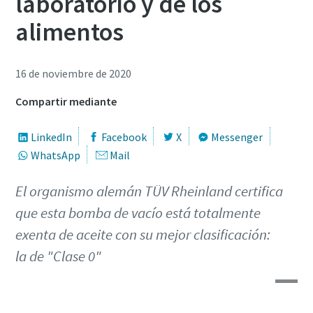
laboratorio y de los
Información personal
Información personal
Información personal
alimentos
Nombre
Nombre
Nombre
16 de noviembre de 2020
Compartir mediante
Apellido
Apellido
Apellido
LinkedIn
Facebook
X
Messenger
WhatsApp
Mail
Email
Email
Email
El organismo alemán TÜV Rheinland certifica
que esta bomba de vacío está totalmente
Teléfono
Teléfono
Teléfono
exenta de aceite con su mejor clasificación:
Información adicional
Información adicional
Información adicional
la de "Clase 0"
Empresa
Empresa
Empresa