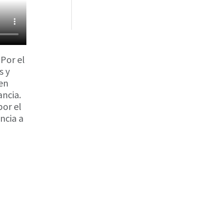
bolsillo
 Por el
s y
 en
ancia.
por el
ncia a