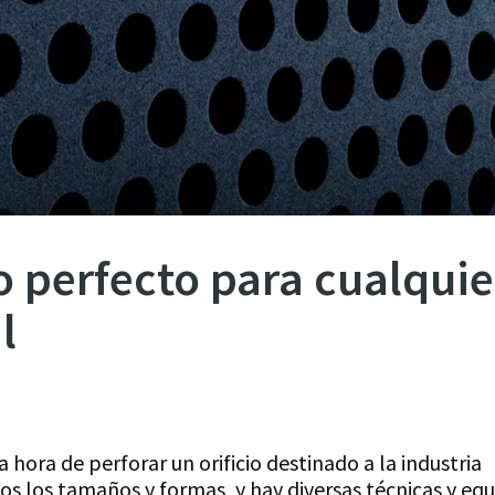
io perfecto para cualqui
l
hora de perforar un orificio destinado a la industria
dos los tamaños y formas, y hay diversas técnicas y eq