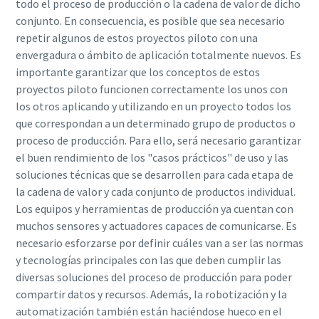
todo el proceso de producción o la cadena de valor de dicho
conjunto. En consecuencia, es posible que sea necesario
repetir algunos de estos proyectos piloto con una
¿Ha llegado el momento de calibrar?
envergadura o ámbito de aplicación totalmente nuevos. Es
importante garantizar que los conceptos de estos
Asegure su calidad y reduzca los defectos mediante la
proyectos piloto funcionen correctamente los unos con
calibración de herramientas y la calibración acreditada de
los otros aplicando y utilizando en un proyecto todos los
garantía de calidad.​
que correspondan a un determinado grupo de productos o
Momentum Talks
proceso de producción. Para ello, será necesario garantizar
Calibre ahora sus herramientas correctamente.
Descubra las charlas inspiradoras y atractivas de Atlas
el buen rendimiento de los "casos prácticos" de uso y las
Copco
soluciones técnicas que se desarrollen para cada etapa de
la cadena de valor y cada conjunto de productos individual.
Los equipos y herramientas de producción ya cuentan con
Ver
muchos sensores y actuadores capaces de comunicarse. Es
Ver todas nuestras industrias
necesario esforzarse por definir cuáles van a ser las normas
y tecnologías principales con las que deben cumplir las
diversas soluciones del proceso de producción para poder
Documentación y recursos
Ver todo
compartir datos y recursos. Además, la robotización y la
automatización también están haciéndose hueco en el