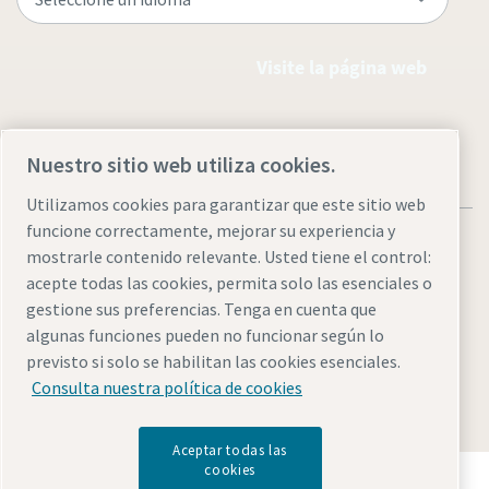
Visite la página web
Nuestro sitio web utiliza cookies.
Utilizamos cookies para garantizar que este sitio web
funcione correctamente, mejorar su experiencia y
mostrarle contenido relevante. Usted tiene el control:
acepte todas las cookies, permita solo las esenciales o
gestione sus preferencias. Tenga en cuenta que
Aviso legal y aviso de privacidad
Administrar cookies
algunas funciones pueden no funcionar según lo
Accesibilidad
Mapa del sitio
previsto si solo se habilitan las cookies esenciales.
Consulta nuestra política de cookies
© 2026 Atlas Copco AB
Aceptar todas las
cookies
Descubre cómo Atlas Copco Group impulsa la