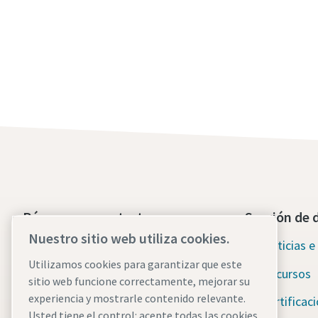
Póngase en contacto con
Sección de 
nosotros hoy mismo
Nuestro sitio web utiliza cookies.
Noticias e 
Asistencia de emergencia
Utilizamos cookies para garantizar que este
Recursos
ininterrumpida
sitio web funcione correctamente, mejorar su
experiencia y mostrarle contenido relevante.
Certificac
Usted tiene el control: acepte todas las cookies,
Nuestros servicios