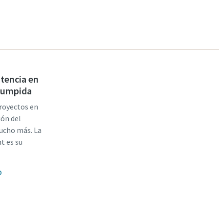
stencia en
rrumpida
proyectos en
ión del
mucho más. La
t es su
o