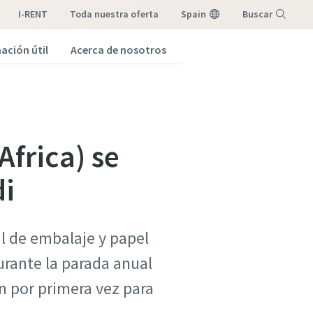
I-RENT
toda nuestra oferta
Spain
Buscar
ación útil
Acerca de nosotros
Menú
Africa) se
di
l de embalaje y papel
urante la parada anual
n por primera vez para