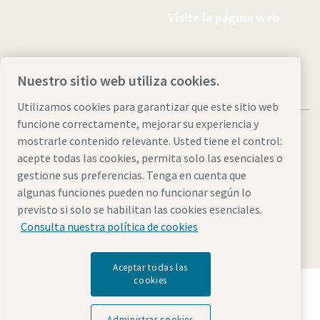
Visite la página web
Nuestro sitio web utiliza cookies.
Utilizamos cookies para garantizar que este sitio web
funcione correctamente, mejorar su experiencia y
mostrarle contenido relevante. Usted tiene el control:
acepte todas las cookies, permita solo las esenciales o
gestione sus preferencias. Tenga en cuenta que
Aviso legal y aviso de privacidad
Administrar cookies
algunas funciones pueden no funcionar según lo
Accesibilidad
Mapa del sitio
previsto si solo se habilitan las cookies esenciales.
Consulta nuestra política de cookies
© 2026 Atlas Copco AB
Aceptar todas las
cookies
Descubre cómo Atlas Copco Group impulsa la
tecnología que transforma el futuro.
Visita la web de Atlas Copco Group
Administrar cookies