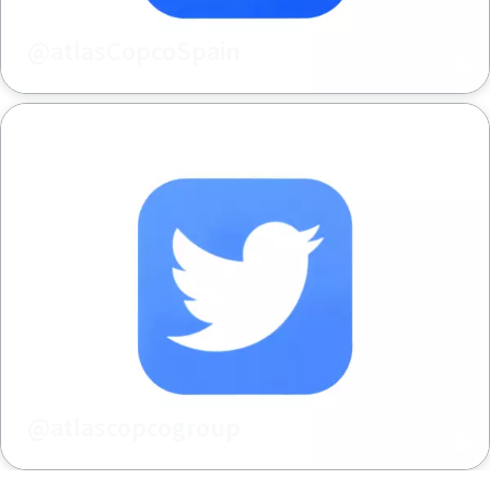
@atlasCopcoSpain
@atlascopcogroup