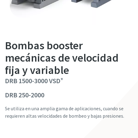
Detalles de la persona
Detalles de la persona
Detalles de la persona
Detalles de la persona
Denominación
Denominación
Denominación
Denominación
Bombas booster
Apellido/s
Apellido/s
Apellido/s
Apellido/s
mecánicas de velocidad
fija y variable
Correo electrónico
Correo electrónico
Correo electrónico
Correo electrónico
+
DRB 1500-3000 VSD
DRB 250-2000
Teléfono
Teléfono
Teléfono
Teléfono
Se utiliza en una amplia gama de aplicaciones, cuando se
¿Quiere más información?
¿Quiere más información?
¿Quiere más información?
¿Quiere más información?
requieren altas velocidades de bombeo y bajas presiones.
Empresa
Empresa
Empresa
Empresa
Contacte con nuestros expertos