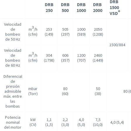
DRB
DRB
DRB
DRB
DRB
1500
250
500
1000
2000
+
VSD
Velocidad
3
de
m
/h
253
505
1000
2050
bombeo
(cfm)
(149)
(297)
(589)
(1208)
de 50 Hz
1500/884
Velocidad
3
de
m
/h
304
606
1200
2460
bombeo
(cfm)
(1798)
(357)
(707)
(1449)
de 60 Hz
Diferencial
de
presión
mbar
80
50
admisible
80 (
(Torr)
(60)
(38)
máx. entre
las
bombas
Potencia
kW
1,1
2,2
4,0
7,5
nominal
4,0 (5,4)
(CV)
(1,5)
(3,0)
(5,0)
(10,0)
del motor