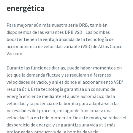
Vacuum.
Vacuum.
Vacuum.
Vacuum.
energética
Para mejorar aún más nuestra serie DRB, también
Enviar
Enviar
Enviar
Enviar
disponemos de las variantes DRB VSD⁺. Las bombas
booster tienen la ventaja añadida de la tecnología de
Verificación Anti-Robot
Verificación Anti-Robot
Verificación Anti-Robot
Verificación Anti-Robot
accionamiento de velocidad variable (VSD) de Atlas Copco
Haga clic para iniciar la verificación
Haga clic para iniciar la verificación
Haga clic para iniciar la verificación
Haga clic para iniciar la verificación
Vacuum.
Friendly
Friendly
Friendly
Friendly
Captcha ⇗
Captcha ⇗
Captcha ⇗
Captcha ⇗
Durante las funciones diarias, puede haber momentos en
los que la demanda fluctúe y se requieran diferentes
velocidades de vacío, y ahí es donde el accionamiento VSD⁺
resulta útil. Esta tecnología garantiza un consumo de
energía eficiente mediante el ajuste automático de la
velocidad y la potencia de la bomba para adaptarse a las
necesidades del proceso, en lugar de funcionar a una
velocidad fija en todo momento. De este modo, se reduce el
desperdicio de energía y se garantiza una vida útil más
prolongada y productiva de la bomba de vacío.