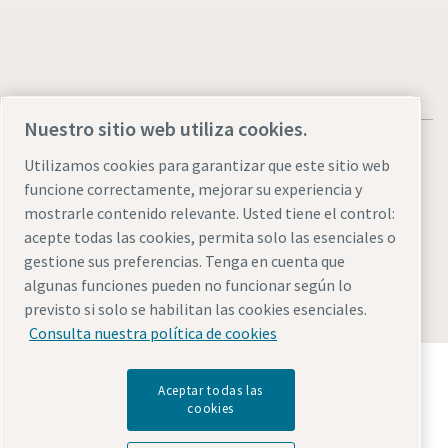
Nuestro sitio web utiliza cookies.
Utilizamos cookies para garantizar que este sitio web
funcione correctamente, mejorar su experiencia y
mostrarle contenido relevante. Usted tiene el control:
Aviso legal y aviso de privacidad
Administrar cookies
acepte todas las cookies, permita solo las esenciales o
Accesibilidad
Mapa del sitio web
gestione sus preferencias. Tenga en cuenta que
algunas funciones pueden no funcionar según lo
© 2026 Atlas Copco AB
previsto si solo se habilitan las cookies esenciales.
Consulta nuestra política de cookies
Descubre cómo Atlas Copco Group impulsa la
tecnología que transforma el futuro.
Aceptar todas las
cookies
Visita la web de Atlas Copco Group