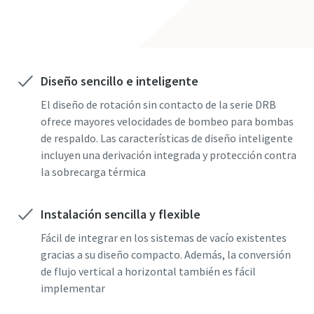
País
País
País
País
Diseño sencillo e inteligente
Calle
Calle
Calle
Calle
El diseño de rotación sin contacto de la serie DRB
ofrece mayores velocidades de bombeo para bombas
Ciudad
Ciudad
Ciudad
Ciudad
de respaldo. Las características de diseño inteligente
incluyen una derivación integrada y protección contra
la sobrecarga térmica
Código postal/ZIP
Código postal/ZIP
Código postal/ZIP
Código postal/ZIP
Instalación sencilla y flexible
Solicitud
Solicitud
Solicitud
Solicitud
Fácil de integrar en los sistemas de vacío existentes
gracias a su diseño compacto. Además, la conversión
¿Tiene alguna pregunta o solicitud?
¿Tiene alguna pregunta o solicitud?
¿Tiene alguna pregunta o solicitud?
¿Tiene alguna pregunta o solicitud?
de flujo vertical a horizontal también es fácil
implementar