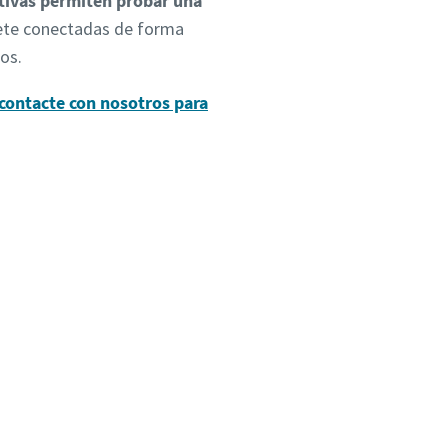
ctivas permiten probar una
riete conectadas de forma
tos.
contacte con nosotros para