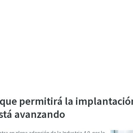
que permitirá la implantació
está avanzando
tra en plena adopción de la Industria 4.0, por lo