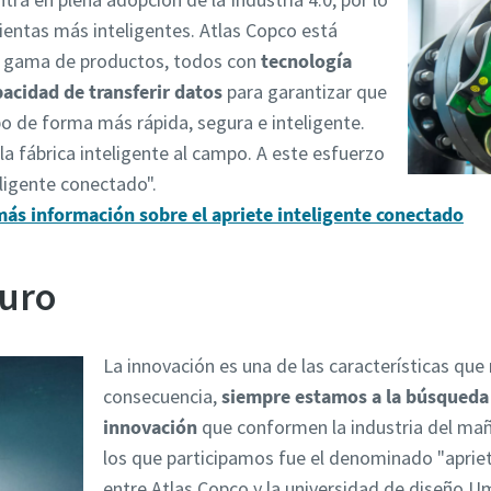
entas más inteligentes. Atlas Copco está
a gama de productos, todos con
tecnología
pacidad de transferir datos
para garantizar que
bo de forma más rápida, segura e inteligente.
a fábrica inteligente al campo. A este esfuerzo
ligente conectado".
más información sobre el apriete inteligente conectado
turo
La innovación es una de las características que 
consecuencia,
siempre estamos a la búsqueda 
innovación
que conformen la industria del ma
los que participamos fue el denominado "aprie
entre Atlas Copco y la universidad de diseño U