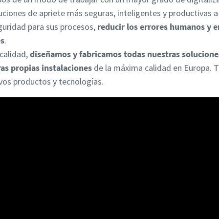
uciones de apriete más seguras, inteligentes y productivas a 
guridad para sus procesos,
reducir los errores humanos y e
es
.
 calidad,
diseñamos y fabricamos todas nuestras solucione
ras propias instalaciones
de la máxima calidad en Europa. T
vos productos y tecnologías.