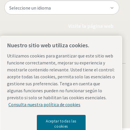
Visite la página web
Nuestro sitio web utiliza cookies.
Utilizamos cookies para garantizar que este sitio web
funcione correctamente, mejorar su experiencia y
mostrarle contenido relevante. Usted tiene el control:
acepte todas las cookies, permita solo las esenciales o
gestione sus preferencias. Tenga en cuenta que
algunas funciones pueden no funcionar según lo
Aviso legal y aviso de privacidad
Administrar cookies
previsto si solo se habilitan las cookies esenciales.
Accesibilidad
Mapa del sitio
Consulta nuestra política de cookies
© 2026 Atlas Copco AB
Aceptar todas las
cookies