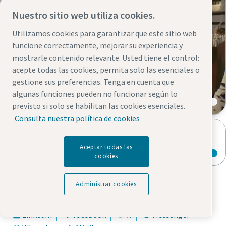
Nuestro sitio web utiliza cookies.
Utilizamos cookies para garantizar que este sitio web
funcione correctamente, mejorar su experiencia y
mostrarle contenido relevante. Usted tiene el control:
acepte todas las cookies, permita solo las esenciales o
Visite nuestro canal de YouTube de
gestione sus preferencias. Tenga en cuenta que
Rental
algunas funciones pueden no funcionar según lo
previsto si solo se habilitan las cookies esenciales.
Consulta nuestra política de cookies
Acceda a nuestra galería de fotos
Aceptar todas las
cookies
Administrar cookies
Compartir mediante
LinkedIn
Facebook
X
Messenger