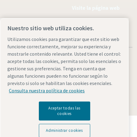
Visite la página web
Nuestro sitio web utiliza cookies.
Utilizamos cookies para garantizar que este sitio web
funcione correctamente, mejorar su experiencia y
mostrarle contenido relevante. Usted tiene el control:
acepte todas las cookies, permita solo las esenciales o
gestione sus preferencias. Tenga en cuenta que
algunas funciones pueden no funcionar según lo
Aviso legal y aviso de privacidad
Administrar cookies
previsto si solo se habilitan las cookies esenciales.
Accesibilidad
Mapa del sitio
Consulta nuestra política de cookies
© 2026 Atlas Copco AB
Aceptar todas las
cookies
Descubre cómo Atlas Copco Group impulsa la
tecnología que transforma el futuro.
Administrar cookies