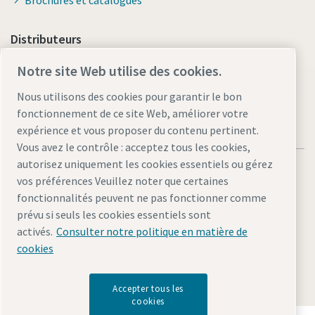
Distributeurs
Lien vers Shop Online
Notre site Web utilise des cookies.
Nous utilisons des cookies pour garantir le bon
fonctionnement de ce site Web, améliorer votre
expérience et vous proposer du contenu pertinent.
Vous avez le contrôle : acceptez tous les cookies,
autorisez uniquement les cookies essentiels ou gérez
vos préférences Veuillez noter que certaines
fonctionnalités peuvent ne pas fonctionner comme
prévu si seuls les cookies essentiels sont
Mentions légales et politique de confidentialité
activés.
Consulter notre politique en matière de
Gérer les cookies
Accessibilité
Plan du site
cookies
© 2026 Atlas Copco AB
Accepter tous les
cookies