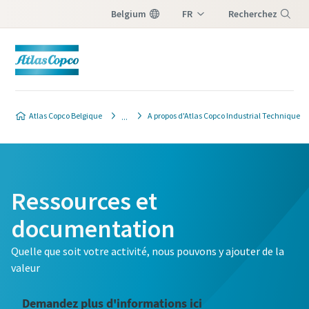
Belgium
FR
Recherchez
NL
Menu
Atlas Copco Belgique
A propos d'Atlas Copco Industrial Technique
Ressources et
documentation
Quelle que soit votre activité, nous pouvons y ajouter de la
valeur
Demandez plus d'informations ici