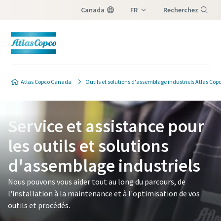
Canada
FR
Recherchez
EN
Menu
Atlas Copco Canada
Outils et solutions d'assemblage industriels Atlas Cop
Service et assistance pour
les outils et solutions
d'assemblage industriels
Nous pouvons vous aider tout au long du parcours, de
l'installation à la maintenance et à l'optimisation de vos
outils et procédés.