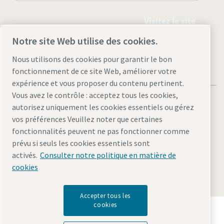
Visitez le site
Notre site Web utilise des cookies.
Nous utilisons des cookies pour garantir le bon
fonctionnement de ce site Web, améliorer votre
expérience et vous proposer du contenu pertinent.
Vous avez le contrôle : acceptez tous les cookies,
autorisez uniquement les cookies essentiels ou gérez
vos préférences Veuillez noter que certaines
fonctionnalités peuvent ne pas fonctionner comme
Mentions légales et déclaration de confidentialité
prévu si seuls les cookies essentiels sont
Gérer les cookies
Accessibilité
Plan du site
activés.
Consulter notre politique en matière de
cookies
© 2026 Atlas Copco AB
Accepter tous les
cookies
Découvrez comment le groupe Atlas Copco met en
œuvre une technologie qui transforme l'avenir.