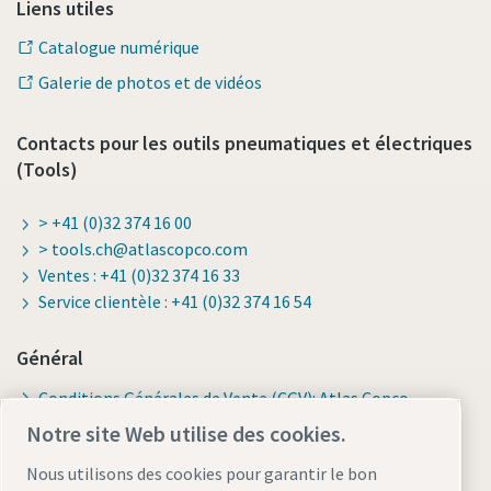
Liens utiles
Catalogue numérique
Galerie de photos et de vidéos
Contacts pour les outils pneumatiques et électriques
(Tools)
> +41 (0)32 374 16 00
> tools.ch@atlascopco.com
Ventes : +41 (0)32 374 16 33
Service clientèle : +41 (0)32 374 16 54
Général
Conditions Générales de Vente (CGV): Atlas Copco
(Schweiz) AG
Notre site Web utilise des cookies.
Nous utilisons des cookies pour garantir le bon