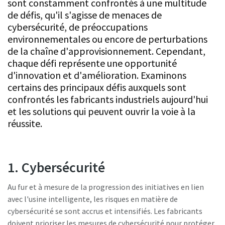
sont constamment confrontés à une multitude
de défis, qu'il s'agisse de menaces de
cybersécurité, de préoccupations
C'est le moment d'étalonner ?
environnementales ou encore de perturbations
de la chaîne d'approvisionnement. Cependant,
Assurez votre qualité et réduisez les défauts grâce à
chaque défi représente une opportunité
l’étalonnage des outils et à l’étalonnage d’assurance
d'innovation et d'amélioration. Examinons
qualité accrédité.​
certains des principaux défis auxquels sont
Momentum Talks
confrontés les fabricants industriels aujourd'hui
Faites étalonner vos outils dès maintenant !
et les solutions qui peuvent ouvrir la voie à la
Découvrez des discussions inspirantes et captivantes sur
réussite.
Atlas Copco
Regarder
1. Cybersécurité
Voir tous nos secteurs d'activité
Au fur et à mesure de la progression des initiatives en lien
Documentation et ressources
avec l'usine intelligente, les risques en matière de
Tout voir
cybersécurité se sont accrus et intensifiés. Les fabricants
doivent prioriser les mesures de cybersécurité pour protéger