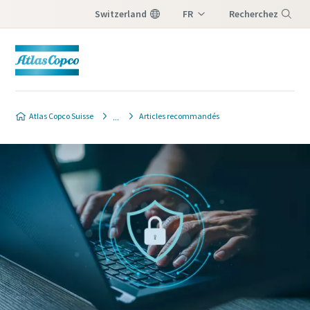
Switzerland
FR
Recherchez
DE
Menu
IT
Atlas Copco Suisse
Articles recommandés