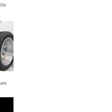
lle
oues