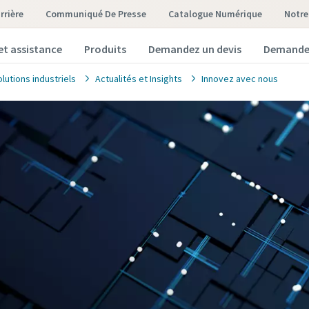
rrière
Communiqué De Presse
Catalogue Numérique
notr
et assistance
Produits
Demandez un devis
Demande 
olutions industriels
Actualités et Insights
Innovez avec nous