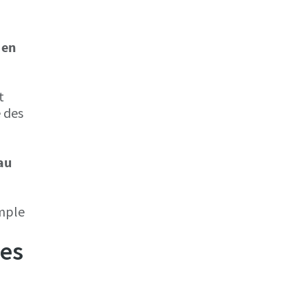
 en
t
e des
au
imple
les