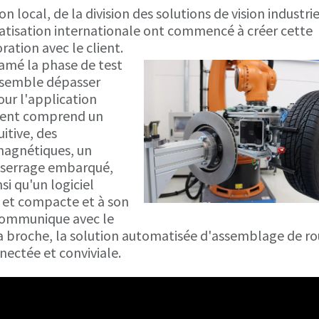
 local, de la division des solutions de vision industrie
atisation internationale ont commencé à créer cette
ration avec le client.
tamé la phase de test
n semble dépasser
our l'application
lient comprend un
itive, des
magnétiques, un
 serrage embarqué,
i qu'un logiciel
e et compacte et à son
communique avec le
a broche, la solution automatisée d'assemblage de r
nectée et conviviale.