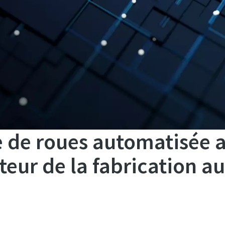
e de roues automatisée 
cteur de la fabrication 