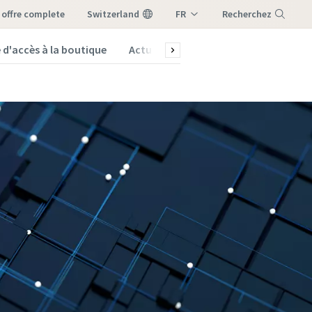
e offre complete
Switzerland
FR
Recherchez
DE
d'accès à la boutique
Actualités et Insights
Menu
IT