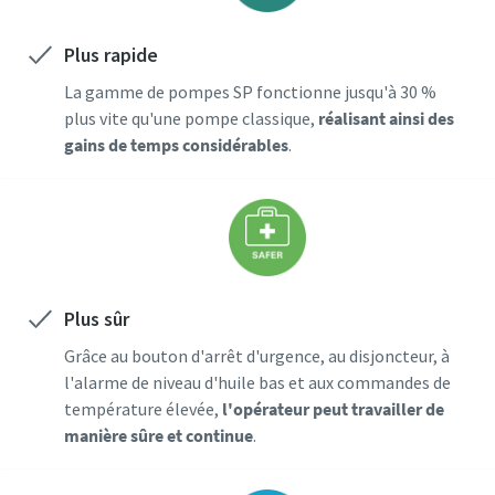
Plus rapide
C'est le moment d'étalonner ?
La gamme de pompes SP fonctionne jusqu'à 30 %
Assurez votre qualité et réduisez les défauts grâce à
plus vite qu'une pompe classique,
réalisant ainsi des
l’étalonnage des outils et à l’étalonnage d’assurance
gains de temps considérables
.
qualité accrédité.​
Momentum Talks
Faites étalonner vos outils dès maintenant !
Découvrez des discussions inspirantes et captivantes sur
Atlas Copco
Plus sûr
Regarder
Grâce au bouton d'arrêt d'urgence, au disjoncteur, à
Voir tous nos secteurs d'activité
l'alarme de niveau d'huile bas et aux commandes de
température élevée,
l'opérateur peut travailler de
Documentation et ressources
manière sûre et continue
.
Tout voir