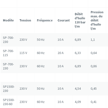
Pression
Débit
max. du
d'huile
Modèle
Tension
Fréquence
Courant
débit
120 bar
d'huile
l/m
l/m
SP-700-
230 V
50 Hz
10 A
6,89
1,1
230
SP-700-
115 V
60 Hz
20 A
6,33
0,64
115
SP-700-
230 V
60 Hz
10 A
6,89
0,86
230
SP1500-
230 V
50 Hz
10 A
4,54
0,45
230
SP1500-
230 V
60 Hz
10 A
4,09
0,41
230-60