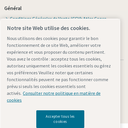
Général
Conditions Générales de Vente (CGV): Atlas Copco
(Schweiz) AG
Notre site Web utilise des cookies.
Nous utilisons des cookies pour garantir le bon
fonctionnement de ce site Web, améliorer votre
expérience et vous proposer du contenu pertinent.
Vous avez le contrôle : acceptez tous les cookies,
autorisez uniquement les cookies essentiels ou gérez
vos préférences Veuillez noter que certaines
fonctionnalités peuvent ne pas fonctionner comme
prévu si seuls les cookies essentiels sont
Mentions légales et politique de confidentialité
activés.
Consulter notre politique en matière de
Gérer les cookies
Accessibilité
Plan du site
cookies
© 2026 Atlas Copco (Schweiz) AG & Atlas Copco IAS GmbH
Accepter tous les
cookies