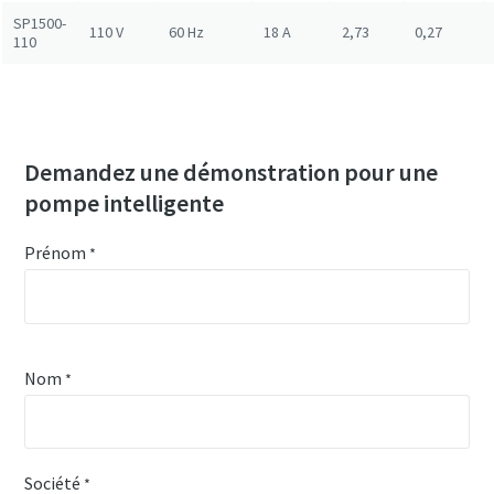
SP1500-
110 V
60 Hz
18 A
2,73
0,27
110
Demandez une démonstration pour une
pompe intelligente
Prénom
*
Nom
*
Société
*