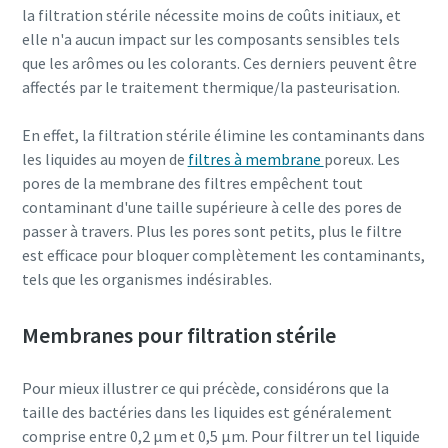
la filtration stérile nécessite moins de coûts initiaux, et
10 étapes pour une production éco-
vous permettez à Atlas Copco de
elle n'a aucun impact sur les composants sensibles tels
responsable et plus efficace
vous contacter grâce aux
que les arômes ou les colorants. Ces derniers peuvent être
informations recueillies. Vous
affectés par le traitement thermique/la pasteurisation.
Réduction des émissions de carbone pour une production
trouverez plus d'informations
éco-responsable - Tout ce que vous devez savoir
dans notre politique de
En effet, la filtration stérile élimine les contaminants dans
confidentialité.
les liquides au moyen de
filtres à membrane
poreux. Les
En savoir plus
pores de la membrane des filtres empêchent tout
J'ai lu et j'accepte la
politique de confidentialité
contaminant d'une taille supérieure à celle des pores de
passer à travers. Plus les pores sont petits, plus le filtre
est efficace pour bloquer complètement les contaminants,
tels que les organismes indésirables.
Valider
Membranes pour filtration stérile
Vérification Anti-Robot
Cliquez ici pour vérifier
Pour mieux illustrer ce qui précède, considérons que la
Friendly
Captcha ⇗
taille des bactéries dans les liquides est généralement
comprise entre 0,2 μm et 0,5 μm. Pour filtrer un tel liquide