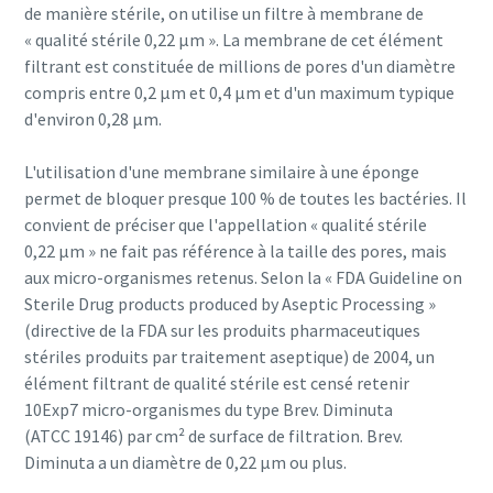
de manière stérile, on utilise un filtre à membrane de
« qualité stérile 0,22 µm ». La membrane de cet élément
filtrant est constituée de millions de pores d'un diamètre
compris entre 0,2 µm et 0,4 µm et d'un maximum typique
d'environ 0,28 µm.
L'utilisation d'une membrane similaire à une éponge
permet de bloquer presque 100 % de toutes les bactéries. Il
convient de préciser que l'appellation « qualité stérile
0,22 µm » ne fait pas référence à la taille des pores, mais
aux micro-organismes retenus. Selon la « FDA Guideline on
Sterile Drug products produced by Aseptic Processing »
(directive de la FDA sur les produits pharmaceutiques
Tout ce que vous devez savoir sur votre
stériles produits par traitement aseptique) de 2004, un
processus de transport pneumatique
élément filtrant de qualité stérile est censé retenir
Découvrez comment créer un processus de transport
10Exp7 micro-organismes du type Brev. Diminuta
pneumatique plus efficace.
(ATCC 19146) par cm² de surface de filtration. Brev.
Diminuta a un diamètre de 0,22 µm ou plus.
En savoir plus