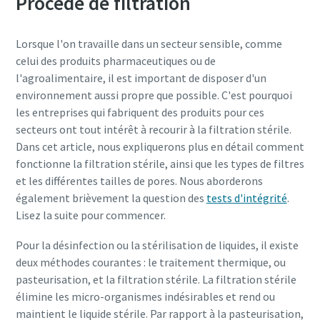
Procédé de filtration
Tous les champs signalés par un (*) sont
obligatoires
Informations personnelles
Lorsque l'on travaille dans un secteur sensible, comme
celui des produits pharmaceutiques ou de
l'agroalimentaire, il est important de disposer d'un
Nom
environnement aussi propre que possible. C'est pourquoi
les entreprises qui fabriquent des produits pour ces
secteurs ont tout intérêt à recourir à la filtration stérile.
E-mail
Dans cet article, nous expliquerons plus en détail comment
fonctionne la filtration stérile, ainsi que les types de filtres
Informations supplémentaires
et les différentes tailles de pores. Nous aborderons
également brièvement la question des
tests d'intégrité
.
Lisez la suite pour commencer.
Société
Pour la désinfection ou la stérilisation de liquides, il existe
deux méthodes courantes : le traitement thermique, ou
Pays
pasteurisation, et la filtration stérile. La filtration stérile
élimine les micro-organismes indésirables et rend ou
maintient le liquide stérile. Par rapport à la pasteurisation,
En soumettant cette demande,