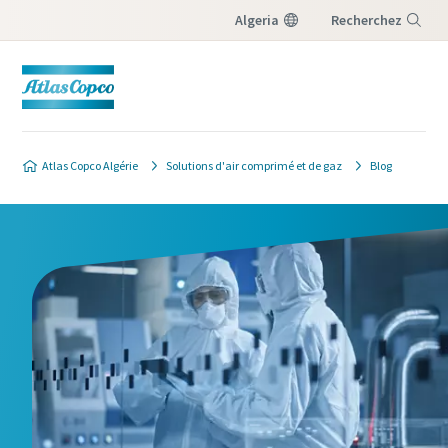
Algeria
Recherchez
Menu
Formulaire de contact qualité et
sécurité des produits
Atlas Copco Algérie
Solutions d'air comprimé et de gaz
Blog