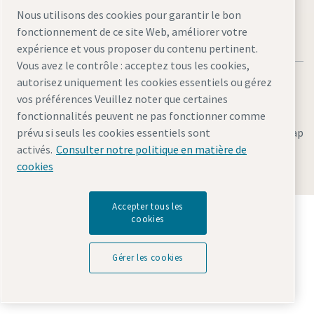
Nous utilisons des cookies pour garantir le bon
fonctionnement de ce site Web, améliorer votre
expérience et vous proposer du contenu pertinent.
Vous avez le contrôle : acceptez tous les cookies,
autorisez uniquement les cookies essentiels ou gérez
vos préférences Veuillez noter que certaines
fonctionnalités peuvent ne pas fonctionner comme
Legal & Privacy Notices
Gérer les cookies
Accessibility
Sitemap
prévu si seuls les cookies essentiels sont
activés.
Consulter notre politique en matière de
© 2026 Atlas Copco AB
cookies
Accepter tous les
Découvrez comment le groupe Atlas Copco met en
cookies
œuvre une technologie qui transforme l'avenir.
Visitez le site Web Atlas Copco Group
Gérer les cookies
Membre Atlas Copco Group