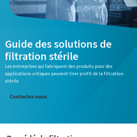
Guide des solutions de
filtration stérile
Vous souhaitez en savoir plus sur la façon dont vous
pouvez garantir la sécurité et la qualité de votre produit
Les entreprises qui fabriquent des produits pour des
en utilisant le filtre de procédé adapté à votre
applications critiques peuvent tirer profit de la filtration
stérile
application ?Remplissez le formulaire ci-dessous et l'un
de nos experts vous contactera pour discuter de vos
Contactez-nous
besoins.