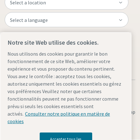
Visit the site
Notre site Web utilise des cookies.
Nous utilisons des cookies pour garantir le bon
fonctionnement de ce site Web, améliorer votre
expérience et vous proposer du contenu pertinent.
Vous avez le contrôle : acceptez tous les cookies,
autorisez uniquement les cookies essentiels ou gérez
vos préférences Veuillez noter que certaines
fonctionnalités peuvent ne pas fonctionner comme
prévu si seuls les cookies essentiels sont
Legal & Privacy Notices
Gérer les cookies
Accessibility
Sitemap
activés.
Consulter notre politique en matière de
cookies
© 2026 Atlas Copco AB
Accepter tous les