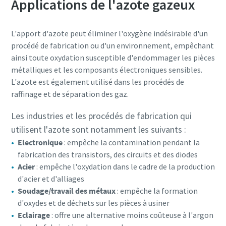
Applications de l'azote gazeux
L'apport d'azote peut éliminer l'oxygène indésirable d'un
procédé de fabrication ou d'un environnement, empêchant
ainsi toute oxydation susceptible d'endommager les pièces
métalliques et les composants électroniques sensibles.
L'azote est également utilisé dans les procédés de
raffinage et de séparation des gaz.
Les industries et les procédés de fabrication qui
utilisent l'azote sont notamment les suivants :
Electronique
: empêche la contamination pendant la
Tout ce que vous devez savoir sur votre
fabrication des transistors, des circuits et des diodes
processus de transport pneumatique
Acier
: empêche l'oxydation dans le cadre de la production
d'acier et d'alliages
Découvrez comment créer un processus de transport
Soudage/travail des métaux
: empêche la formation
pneumatique plus efficace.
d'oxydes et de déchets sur les pièces à usiner
Eclairage
: offre une alternative moins coûteuse à l'argon
En savoir plus