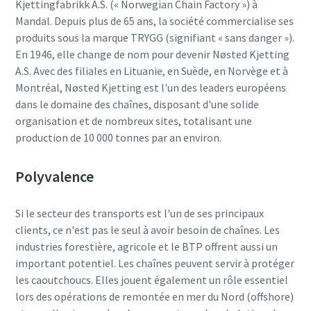
Kjettingfabrikk A.S. (« Norwegian Chain Factory ») à
Mandal. Depuis plus de 65 ans, la société commercialise ses
produits sous la marque TRYGG (signifiant « sans danger »).
En 1946, elle change de nom pour devenir Nøsted Kjetting
A.S. Avec des filiales en Lituanie, en Suède, en Norvège et à
Montréal, Nøsted Kjetting est l'un des leaders européens
dans le domaine des chaînes, disposant d'une solide
organisation et de nombreux sites, totalisant une
production de 10 000 tonnes par an environ.
Polyvalence
Tout ce que vous devez savoir sur votre
Si le secteur des transports est l'un de ses principaux
processus de transport pneumatique
clients, ce n'est pas le seul à avoir besoin de chaînes. Les
industries forestière, agricole et le BTP offrent aussi un
Découvrez comment créer un processus de transport
important potentiel. Les chaînes peuvent servir à protéger
pneumatique plus efficace.
les caoutchoucs. Elles jouent également un rôle essentiel
lors des opérations de remontée en mer du Nord (offshore)
En savoir plus