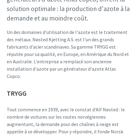
10 étapes pour une production éco-
solution optimale : la production d'azote à la
responsable et plus efficace
demande et au moindre coût.
Réduction des émissions de carbone pour une production
Un des domaines d'utilisation de l'azote est le traitement
éco-responsable - Tout ce que vous devez savoir
des métaux. Nøsted Kjetting A.S. est l'un des grands
fabricants d'acier scandinaves. Sa gamme TRYGG est
En savoir plus
réputée pour sa qualité, en Europe, en Amérique du Nord et
en Australie. L'entreprise a remplacé son ancienne
installation d'azote par un générateur d'azote Atlas
Copco.
TRYGG
Tout commence en 1939, avec le constat d'Alf Nøsted : le
nombre de voitures sur les routes norvégiennes
augmentant, la demande pour des chaînes à neige est
appelée à se développer. Pour y répondre, il fonde Norsk