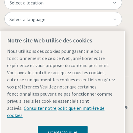
Visit the site
Notre site Web utilise des cookies.
Nous utilisons des cookies pour garantir le bon
fonctionnement de ce site Web, améliorer votre
expérience et vous proposer du contenu pertinent.
Vous avez le contrôle : acceptez tous les cookies,
autorisez uniquement les cookies essentiels ou gérez
vos préférences Veuillez noter que certaines
fonctionnalités peuvent ne pas fonctionner comme
prévu si seuls les cookies essentiels sont
Legal & Privacy Notices
Gérer les cookies
Accessibility
Sitemap
activés.
Consulter notre politique en matière de
cookies
© 2026 Atlas Copco AB
Accepter tous les