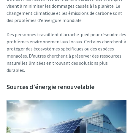
visent à minimiser les dommages causés à la planète. Le
10 étapes pour une production éco-
changement climatique et les émissions de carbone sont
responsable et plus efficace
des problèmes d'envergure mondiale.
Réduction des émissions de carbone pour une production
éco-responsable - Tout ce que vous devez savoir
Des personnes travaillent d'arrache-pied pour résoudre des
problèmes environnementaux locaux. Certains cherchent à
En savoir plus
protéger des écosystèmes spécifiques ou des espèces
menacées. D'autres cherchent à préserver des ressources
naturelles limitées en trouvant des solutions plus
durables.
Sources d'énergie renouvelable