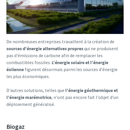
De nombreuses entreprises travaillent à la création de
sources d'énergie alternatives propres
qui ne produisent
pas d'émissions de carbone afin de remplacer les
combustibles fossiles.
L'énergie solaire et l'énergie
éolienne
figurent désormais parmi les sources d'énergie
les plus économiques.
Tout ce que vous devez savoir sur votre
D'autres solutions, telles que
l'énergie géothermique et
processus de transport pneumatique
l'énergie marémotrice
, n'ont pas encore fait l'objet d'un
déploiement généralisé.
Découvrez comment créer un processus de transport
pneumatique plus efficace.
Biogaz
En savoir plus