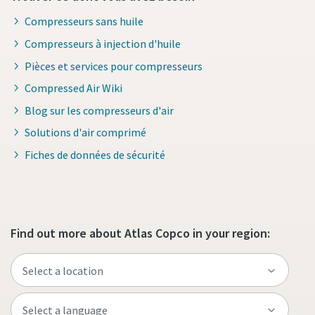
10 étapes pour une production éco-
Compresseurs sans huile
responsable et plus efficace
Compresseurs à injection d'huile
Réduction des émissions de carbone pour une production
Pièces et services pour compresseurs
éco-responsable - Tout ce que vous devez savoir
Compressed Air Wiki
Blog sur les compresseurs d'air
En savoir plus
Solutions d'air comprimé
Fiches de données de sécurité
Find out more about Atlas Copco in your region: