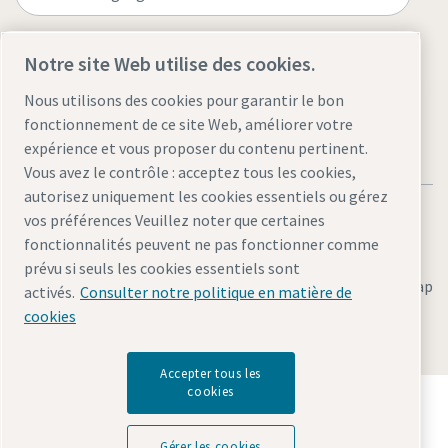
Visit the site
Notre site Web utilise des cookies.
Nous utilisons des cookies pour garantir le bon
fonctionnement de ce site Web, améliorer votre
expérience et vous proposer du contenu pertinent.
Vous avez le contrôle : acceptez tous les cookies,
autorisez uniquement les cookies essentiels ou gérez
vos préférences Veuillez noter que certaines
fonctionnalités peuvent ne pas fonctionner comme
prévu si seuls les cookies essentiels sont
Legal & Privacy Notices
Gérer les cookies
Accessibility
Sitemap
activés.
Consulter notre politique en matière de
Tout ce que vous devez savoir sur votre
cookies
processus de transport pneumatique
© 2026 Atlas Copco AB
Découvrez comment créer un processus de transport
Accepter tous les
pneumatique plus efficace.
cookies
Découvrez comment le groupe Atlas Copco met en
œuvre une technologie qui transforme l'avenir.
En savoir plus
Visitez le site Web Atlas Copco Group
Gérer les cookies